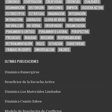
CONSENSO
COOPERACIÓN
CREATIVIDAD
CREENCIAS
CUALIDADES
DESINHIBICIÓN
DISTENSIÓN
EMOCIONES
EMPATÍA
ESCUCHA ACTIVA
ESTEREOTIPOS
ESTRATEGIA
IMAGINACIÓN
INTEGRACIÓN
INTERACCIÓN
LIDERAZGO
LLUVIA DE IDEAS
MOTIVACIÓN
NATURALIZAR
NO VERBAL
OBSERVADOR
ORGANIZACIÓN
PENSAMIENTO CRÍTICO
PENSAMIENTO LATERAL
PERSPECTIVA
PREJUICIOS
REALIDAD
REFLEXIÓN
RESPONSABILIDAD
RETROALIMENTACIÓN
ROLES
SITUACIÓN
SUBJETIVIDAD
TRABAJO EN EQUIPO
UNIVERSALIZAR
VALORES
ÚLTIMAS PUBLICACIONES
Dinámica Sumergirse
Beneficios de la Escucha Activa
Dinámica Los Materiales Limitados
Dinámica Cuánto Sabes
Modelo de Resolución de Conflictos