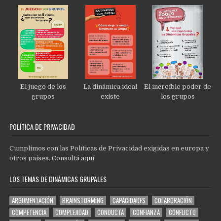
El juego de los
La dinámica ideal
El increíble poder de
grupos
existe
los grupos
POLÍTICA DE PRIVACIDAD
Cumplimos con las Políticas de Privacidad exigidas en europa y
otros países.
Consultá aquí
LOS TEMAS DE DINÁMICAS GRUPALES
ARGUMENTACIÓN
BRAINSTORMING
CAPACIDADES
COLABORACIÓN
COMPETENCIA
COMPLEJIDAD
CONDUCTA
CONFIANZA
CONFLICTO