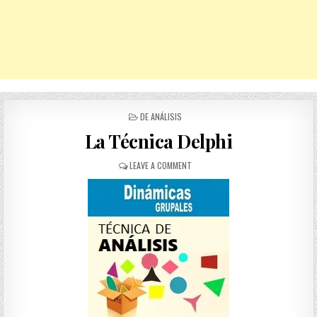
POSTED
DE ANÁLISIS
IN
La Técnica Delphi
ON
LEAVE A COMMENT
LA
TÉCNICA
DELPHI