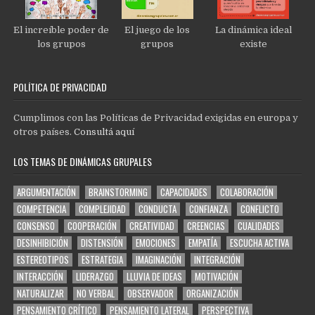
El increíble poder de
El juego de los
La dinámica ideal
los grupos
grupos
existe
POLÍTICA DE PRIVACIDAD
Cumplimos con las Políticas de Privacidad exigidas en europa y
otros países.
Consultá aquí
LOS TEMAS DE DINÁMICAS GRUPALES
ARGUMENTACIÓN
BRAINSTORMING
CAPACIDADES
COLABORACIÓN
COMPETENCIA
COMPLEJIDAD
CONDUCTA
CONFIANZA
CONFLICTO
CONSENSO
COOPERACIÓN
CREATIVIDAD
CREENCIAS
CUALIDADES
DESINHIBICIÓN
DISTENSIÓN
EMOCIONES
EMPATÍA
ESCUCHA ACTIVA
ESTEREOTIPOS
ESTRATEGIA
IMAGINACIÓN
INTEGRACIÓN
INTERACCIÓN
LIDERAZGO
LLUVIA DE IDEAS
MOTIVACIÓN
NATURALIZAR
NO VERBAL
OBSERVADOR
ORGANIZACIÓN
PENSAMIENTO CRÍTICO
PENSAMIENTO LATERAL
PERSPECTIVA