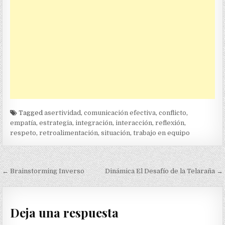
Tagged
asertividad
,
comunicación efectiva
,
conflicto
,
empatía
,
estrategia
,
integración
,
interacción
,
reflexión
,
respeto
,
retroalimentación
,
situación
,
trabajo en equipo
Navegación
← Brainstorming Inverso
Dinámica El Desafío de la Telaraña →
de
entradas
Deja una respuesta