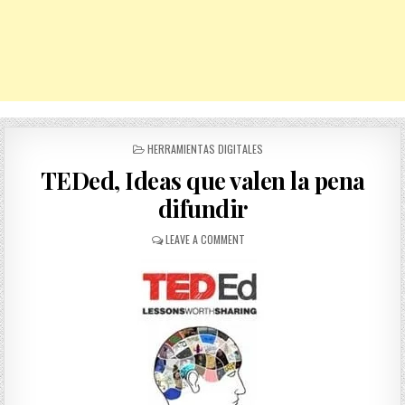
POSTED
HERRAMIENTAS DIGITALES
IN
TEDed, Ideas que valen la pena
difundir
ON
LEAVE A COMMENT
TEDED,
IDEAS
QUE
VALEN
LA
PENA
DIFUNDIR