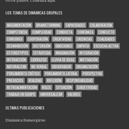
otros países.
Consultá aquí
LOS TEMAS DE DINÁMICAS GRUPALES
ARGUMENTACIÓN
BRAINSTORMING
CAPACIDADES
COLABORACIÓN
COMPETENCIA
COMPLEJIDAD
CONDUCTA
CONFIANZA
CONFLICTO
CONSENSO
COOPERACIÓN
CREATIVIDAD
CREENCIAS
CUALIDADES
DESINHIBICIÓN
DISTENSIÓN
EMOCIONES
EMPATÍA
ESCUCHA ACTIVA
ESTEREOTIPOS
ESTRATEGIA
IMAGINACIÓN
INTEGRACIÓN
INTERACCIÓN
LIDERAZGO
LLUVIA DE IDEAS
MOTIVACIÓN
NATURALIZAR
NO VERBAL
OBSERVADOR
ORGANIZACIÓN
PENSAMIENTO CRÍTICO
PENSAMIENTO LATERAL
PERSPECTIVA
PREJUICIOS
REALIDAD
REFLEXIÓN
RESPONSABILIDAD
RETROALIMENTACIÓN
ROLES
SITUACIÓN
SUBJETIVIDAD
TRABAJO EN EQUIPO
UNIVERSALIZAR
VALORES
ÚLTIMAS PUBLICACIONES
Dinámica Sumergirse