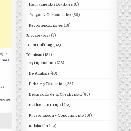
Herramientas Digitales
(8)
Juegos y Curiosidades
(55)
Recomendaciones
(13)
Sin categoría
(1)
Team Building
(33)
mejor
Técnicas
(184)
e mes,
Agrupamiento
(26)
De Análisis
(43)
Debate y Discusión
(25)
les
Desarrollo de la Creatividad
(38)
eso se
Evaluación Grupal
(13)
Presentación y Conocimiento
(16)
Relajación
(22)