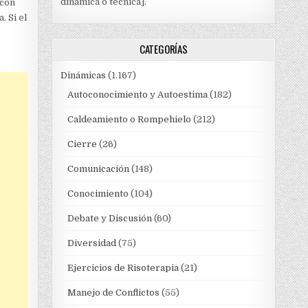
dinámica o técnica].
 con
. Si el
CATEGORÍAS
Dinámicas
(1.167)
Autoconocimiento y Autoestima
(182)
Caldeamiento o Rompehielo
(212)
Cierre
(26)
Comunicación
(148)
Conocimiento
(104)
Debate y Discusión
(60)
Diversidad
(75)
Ejercicios de Risoterapia
(21)
Manejo de Conflictos
(55)