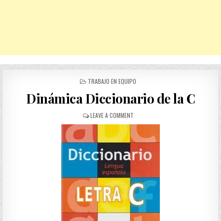
POSTED
TRABAJO EN EQUIPO
IN
Dinámica Diccionario de la C
ON
LEAVE A COMMENT
DINÁMICA
DICCIONARIO
DE
LA
C