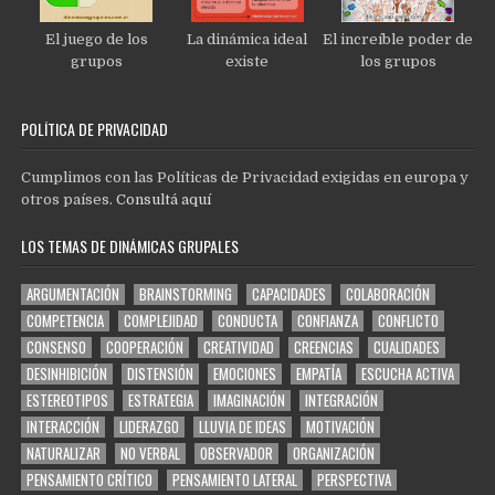
El juego de los
La dinámica ideal
El increíble poder de
grupos
existe
los grupos
POLÍTICA DE PRIVACIDAD
Cumplimos con las Políticas de Privacidad exigidas en europa y
otros países.
Consultá aquí
LOS TEMAS DE DINÁMICAS GRUPALES
ARGUMENTACIÓN
BRAINSTORMING
CAPACIDADES
COLABORACIÓN
COMPETENCIA
COMPLEJIDAD
CONDUCTA
CONFIANZA
CONFLICTO
CONSENSO
COOPERACIÓN
CREATIVIDAD
CREENCIAS
CUALIDADES
DESINHIBICIÓN
DISTENSIÓN
EMOCIONES
EMPATÍA
ESCUCHA ACTIVA
ESTEREOTIPOS
ESTRATEGIA
IMAGINACIÓN
INTEGRACIÓN
INTERACCIÓN
LIDERAZGO
LLUVIA DE IDEAS
MOTIVACIÓN
NATURALIZAR
NO VERBAL
OBSERVADOR
ORGANIZACIÓN
PENSAMIENTO CRÍTICO
PENSAMIENTO LATERAL
PERSPECTIVA