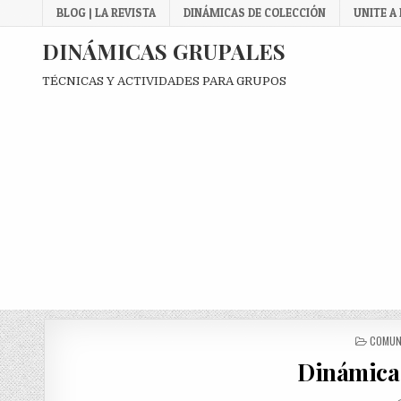
Skip
BLOG | LA REVISTA
DINÁMICAS DE COLECCIÓN
UNITE A
to
content
DINÁMICAS GRUPALES
TÉCNICAS Y ACTIVIDADES PARA GRUPOS
POSTE
COMUN
IN
Dinámica