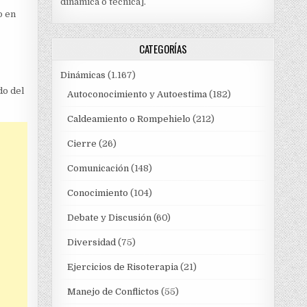
dinámica o técnica].
o en
CATEGORÍAS
Dinámicas
(1.167)
do del
Autoconocimiento y Autoestima
(182)
Caldeamiento o Rompehielo
(212)
Cierre
(26)
Comunicación
(148)
Conocimiento
(104)
Debate y Discusión
(60)
Diversidad
(75)
Ejercicios de Risoterapia
(21)
Manejo de Conflictos
(55)