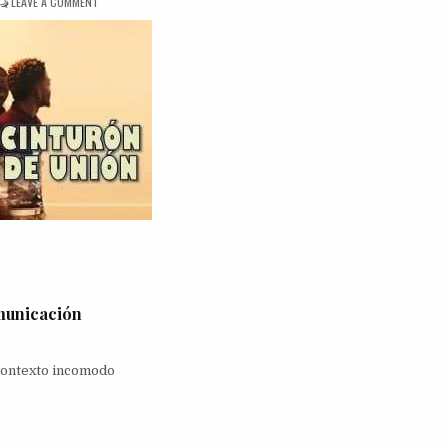
ON
LEAVE A COMMENT
DINÁMICA
CINTURÓN
DE
UNIÓN
municación
 contexto incomodo