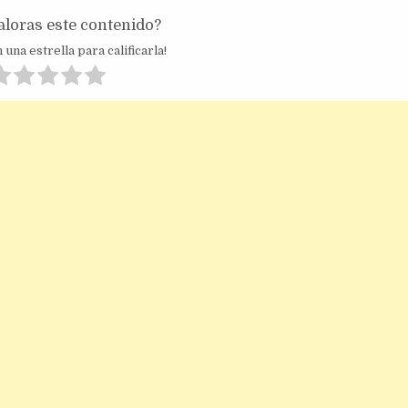
loras este contenido?
 una estrella para calificarla!