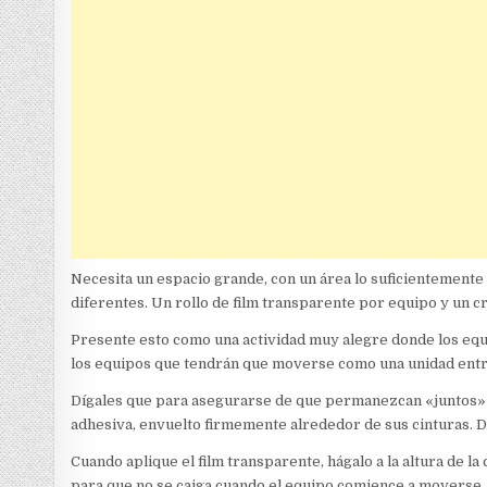
Necesita un espacio grande, con un área lo suficientement
diferentes. Un rollo de film transparente por equipo y un 
Presente esto como una actividad muy alegre donde los equ
los equipos que tendrán que moverse como una unidad entre
Dígales que para asegurarse de que permanezcan «juntos» c
adhesiva, envuelto firmemente alrededor de sus cinturas. Dé
Cuando aplique el film transparente, hágalo a la altura de la
para que no se caiga cuando el equipo comience a moverse. 