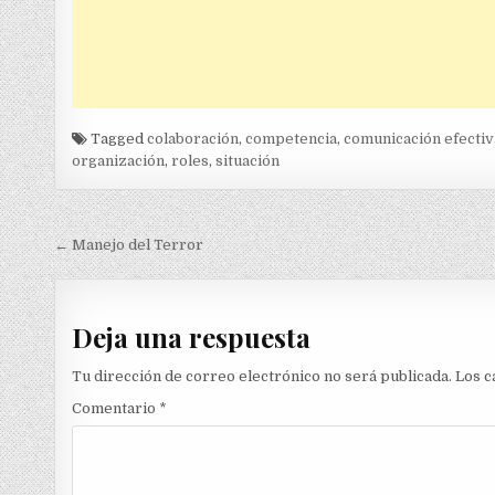
Tagged
colaboración
,
competencia
,
comunicación efectiv
organización
,
roles
,
situación
Navegación
← Manejo del Terror
de
entradas
Deja una respuesta
Tu dirección de correo electrónico no será publicada.
Los c
Comentario
*