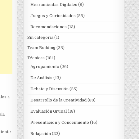
Herramientas Digitales
(8)
Juegos y Curiosidades
(55)
Recomendaciones
(13)
Sin categoría
(1)
Team Building
(33)
Técnicas
(184)
Agrupamiento
(26)
De Análisis
(43)
Debate y Discusión
(25)
les a
Desarrollo de la Creatividad
(38)
Evaluación Grupal
(13)
ula
Presentación y Conocimiento
(16)
ciente
Relajación
(22)