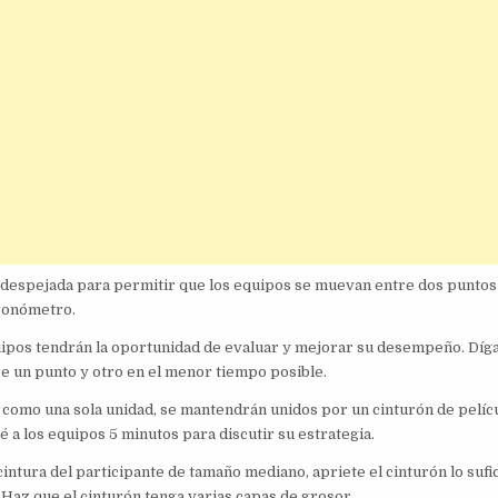
e despejada para permitir que los equipos se muevan entre dos puntos
cronómetro.
ipos tendrán la oportunidad de evaluar y mejorar su desempeño. Díga
 un punto y otro en el menor tiempo posible.
omo una sola unidad, se mantendrán unidos por un cinturón de pelíc
 a los equipos 5 minutos para discutir su estrategia.
 cintura del participante de tamaño mediano, apriete el cinturón lo sufi
Haz que el cinturón tenga varias capas de grosor.