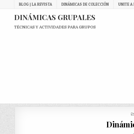
Skip
BLOG | LA REVISTA
DINÁMICAS DE COLECCIÓN
UNITE A
to
content
DINÁMICAS GRUPALES
TÉCNICAS Y ACTIVIDADES PARA GRUPOS
Dinámic