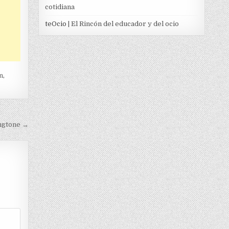
cotidiana
teOcio
| El Rincón del educador y del ocio
n
,
ngtone →