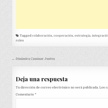
Tagged
colaboración
,
cooperación
,
estrategia
,
integraci
roles
Navegación
← Dinámica Caminar Juntos
de
entradas
Deja una respuesta
Tu dirección de correo electrónico no será publicada.
Los c
Comentario
*