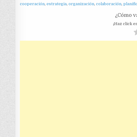
cooperación
,
estrategia
,
organización
,
colaboración
,
planifi
¿Cómo va
¡Haz click en