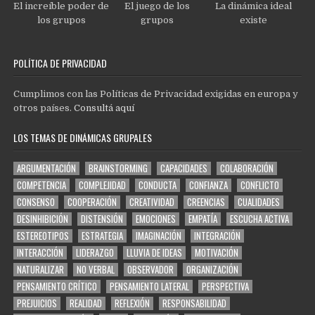
El increíble poder de
El juego de los
La dinámica ideal
los grupos
grupos
existe
POLÍTICA DE PRIVACIDAD
Cumplimos con las Políticas de Privacidad exigidas en europa y
otros países.
Consultá aquí
LOS TEMAS DE DINÁMICAS GRUPALES
ARGUMENTACIÓN
BRAINSTORMING
CAPACIDADES
COLABORACIÓN
COMPETENCIA
COMPLEJIDAD
CONDUCTA
CONFIANZA
CONFLICTO
CONSENSO
COOPERACIÓN
CREATIVIDAD
CREENCIAS
CUALIDADES
DESINHIBICIÓN
DISTENSIÓN
EMOCIONES
EMPATÍA
ESCUCHA ACTIVA
ESTEREOTIPOS
ESTRATEGIA
IMAGINACIÓN
INTEGRACIÓN
INTERACCIÓN
LIDERAZGO
LLUVIA DE IDEAS
MOTIVACIÓN
NATURALIZAR
NO VERBAL
OBSERVADOR
ORGANIZACIÓN
PENSAMIENTO CRÍTICO
PENSAMIENTO LATERAL
PERSPECTIVA
PREJUICIOS
REALIDAD
REFLEXIÓN
RESPONSABILIDAD