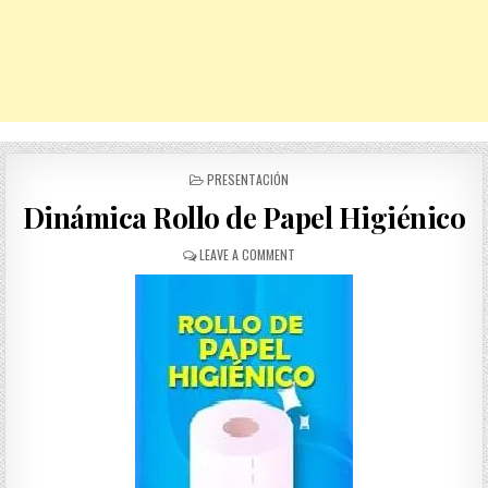
POSTED
PRESENTACIÓN
IN
Dinámica Rollo de Papel Higiénico
ON
LEAVE A COMMENT
DINÁMICA
ROLLO
DE
PAPEL
HIGIÉNICO