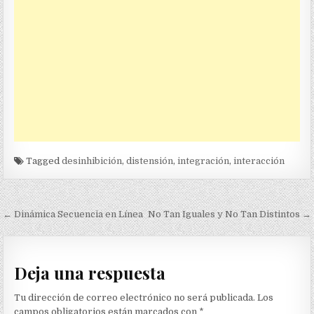
Tagged
desinhibición
,
distensión
,
integración
,
interacción
Navegación
← Dinámica Secuencia en Línea
No Tan Iguales y No Tan Distintos →
de
entradas
Deja una respuesta
Tu dirección de correo electrónico no será publicada.
Los
campos obligatorios están marcados con
*