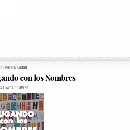
POSTED
PRESENTACIÓN
IN
gando con los Nombres
ON
LEAVE A COMMENT
DINÁMICA
JUGANDO
CON
LOS
NOMBRES