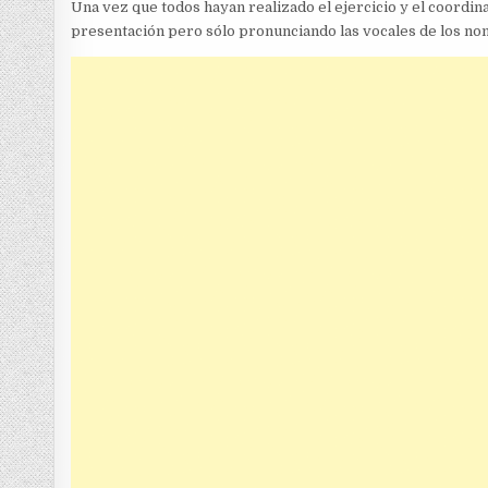
Una vez que todos hayan realizado el ejercicio y el coordin
presentación pero sólo pronunciando las vocales de los no