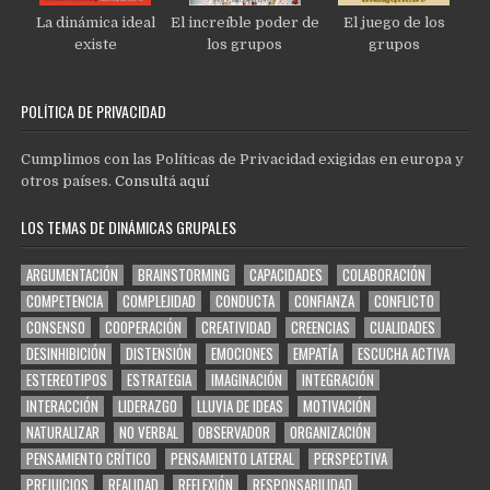
La dinámica ideal
El increíble poder de
El juego de los
existe
los grupos
grupos
POLÍTICA DE PRIVACIDAD
Cumplimos con las Políticas de Privacidad exigidas en europa y
otros países.
Consultá aquí
LOS TEMAS DE DINÁMICAS GRUPALES
ARGUMENTACIÓN
BRAINSTORMING
CAPACIDADES
COLABORACIÓN
COMPETENCIA
COMPLEJIDAD
CONDUCTA
CONFIANZA
CONFLICTO
CONSENSO
COOPERACIÓN
CREATIVIDAD
CREENCIAS
CUALIDADES
DESINHIBICIÓN
DISTENSIÓN
EMOCIONES
EMPATÍA
ESCUCHA ACTIVA
ESTEREOTIPOS
ESTRATEGIA
IMAGINACIÓN
INTEGRACIÓN
INTERACCIÓN
LIDERAZGO
LLUVIA DE IDEAS
MOTIVACIÓN
NATURALIZAR
NO VERBAL
OBSERVADOR
ORGANIZACIÓN
PENSAMIENTO CRÍTICO
PENSAMIENTO LATERAL
PERSPECTIVA
PREJUICIOS
REALIDAD
REFLEXIÓN
RESPONSABILIDAD