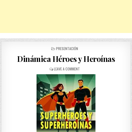
POSTED
PRESENTACIÓN
IN
Dinámica Héroes y Heroínas
ON
LEAVE A COMMENT
DINÁMICA
HÉROES
Y
HEROÍNAS