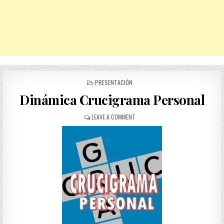
POSTED
PRESENTACIÓN
IN
Dinámica Crucigrama Personal
ON
LEAVE A COMMENT
DINÁMICA
CRUCIGRAMA
PERSONAL