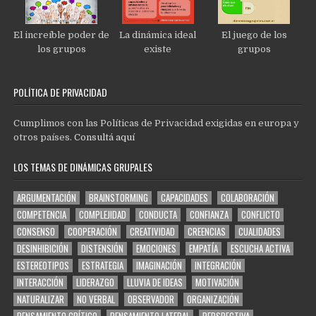
El increíble poder de
La dinámica ideal
El juego de los
los grupos
existe
grupos
POLÍTICA DE PRIVACIDAD
Cumplimos con las Políticas de Privacidad exigidas en europa y
otros países.
Consultá aquí
LOS TEMAS DE DINÁMICAS GRUPALES
ARGUMENTACIÓN
BRAINSTORMING
CAPACIDADES
COLABORACIÓN
COMPETENCIA
COMPLEJIDAD
CONDUCTA
CONFIANZA
CONFLICTO
CONSENSO
COOPERACIÓN
CREATIVIDAD
CREENCIAS
CUALIDADES
DESINHIBICIÓN
DISTENSIÓN
EMOCIONES
EMPATÍA
ESCUCHA ACTIVA
ESTEREOTIPOS
ESTRATEGIA
IMAGINACIÓN
INTEGRACIÓN
INTERACCIÓN
LIDERAZGO
LLUVIA DE IDEAS
MOTIVACIÓN
NATURALIZAR
NO VERBAL
OBSERVADOR
ORGANIZACIÓN