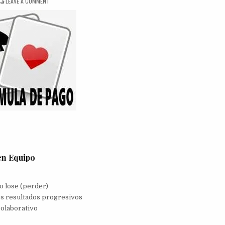
ON
LEAVE A COMMENT
DINÁMICA
FÓRMULA
DE
PAGO
en Equipo
o lose (perder)
os resultados progresivos
colaborativo