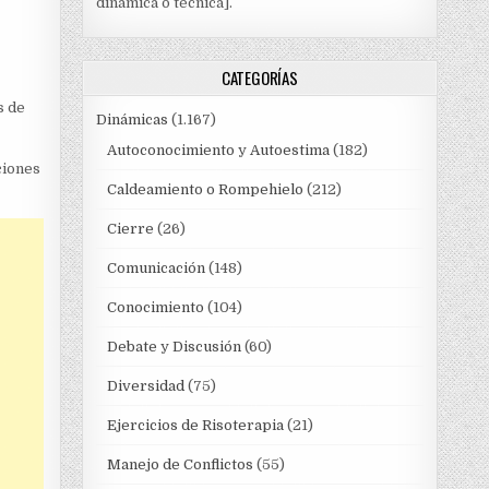
dinámica o técnica].
CATEGORÍAS
s de
Dinámicas
(1.167)
Autoconocimiento y Autoestima
(182)
ciones
Caldeamiento o Rompehielo
(212)
Cierre
(26)
Comunicación
(148)
Conocimiento
(104)
Debate y Discusión
(60)
Diversidad
(75)
Ejercicios de Risoterapia
(21)
Manejo de Conflictos
(55)