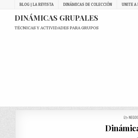
Skip
BLOG | LA REVISTA
DINÁMICAS DE COLECCIÓN
UNITE A
to
content
DINÁMICAS GRUPALES
TÉCNICAS Y ACTIVIDADES PARA GRUPOS
POST
NEGO
IN
Dinámica