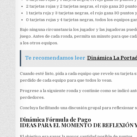
2 tarjetas rojas y 2 tarjetas negras, el rojo gana 20 pun
1 tarjeta roja y 3 tarjetas negras, el rojo gana 30 puntos
0 tarjetas rojas y 4 tarjetas negras, todos los equipos g
Bajo ninguna circunstancia los jugador y las jugadoras pu
juego. Antes de cada ronda, permita un minuto para que cada
a los otros equipos.
Te recomendamos leer
Dinámica La Porta
Cuando esté listo, pida a cada equipo que revele su tarjeta
perdido de cada equipo para que todos lo vean.
Progrese a la siguiente ronda y continúe como se indicó ante
perdedores.
Concluya facilitando una discusión grupal para reflexionar s
Dinámica Fórmula de Pago
IDEAS PARA EL MOMENTO DE REFLEXIÓN 
El objetivo era ganar la mayor cantidad posible de puntos… 