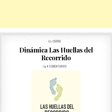
POSTED
CIERRE
IN
Dinámica Las Huellas del
Recorrido
EN
4 COMENTARIOS
DINÁMICA
LAS
HUELLAS
DEL
RECORRIDO