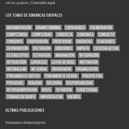
otros países.
Consultá aquí
LOS TEMAS DE DINÁMICAS GRUPALES
ARGUMENTACIÓN
BRAINSTORMING
CAPACIDADES
COLABORACIÓN
COMPETENCIA
COMPLEJIDAD
CONDUCTA
CONFIANZA
CONFLICTO
CONSENSO
COOPERACIÓN
CREATIVIDAD
CREENCIAS
CUALIDADES
DESINHIBICIÓN
DISTENSIÓN
EMOCIONES
EMPATÍA
ESCUCHA ACTIVA
ESTEREOTIPOS
ESTRATEGIA
IMAGINACIÓN
INTEGRACIÓN
INTERACCIÓN
LIDERAZGO
LLUVIA DE IDEAS
MOTIVACIÓN
NATURALIZAR
NO VERBAL
OBSERVADOR
ORGANIZACIÓN
PENSAMIENTO CRÍTICO
PENSAMIENTO LATERAL
PERSPECTIVA
PREJUICIOS
REALIDAD
REFLEXIÓN
RESPONSABILIDAD
RETROALIMENTACIÓN
ROLES
SITUACIÓN
SUBJETIVIDAD
TRABAJO EN EQUIPO
UNIVERSALIZAR
VALORES
ÚLTIMAS PUBLICACIONES
Dinámica Sumergirse