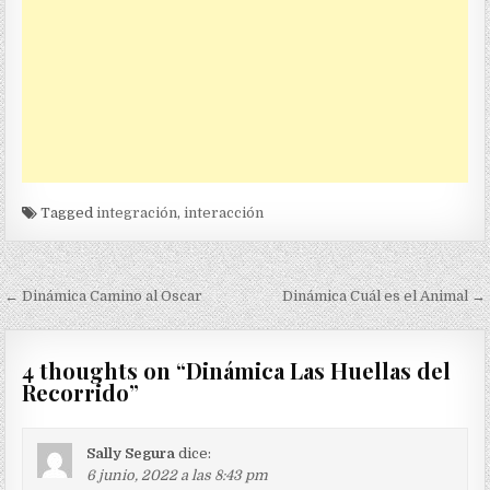
Tagged
integración
,
interacción
Navegación
← Dinámica Camino al Oscar
Dinámica Cuál es el Animal →
de
entradas
4 thoughts on “
Dinámica Las Huellas del
Recorrido
”
Sally Segura
dice:
6 junio, 2022 a las 8:43 pm