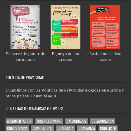
El increíble poder de
El juego de los
La dinámica ideal
los grupos
grupos
existe
POLÍTICA DE PRIVACIDAD
Cumplimos con las Políticas de Privacidad exigidas en europa y
otros países.
Consultá aquí
LOS TEMAS DE DINÁMICAS GRUPALES
ARGUMENTACIÓN
BRAINSTORMING
CAPACIDADES
COLABORACIÓN
COMPETENCIA
COMPLEJIDAD
CONDUCTA
CONFIANZA
CONFLICTO