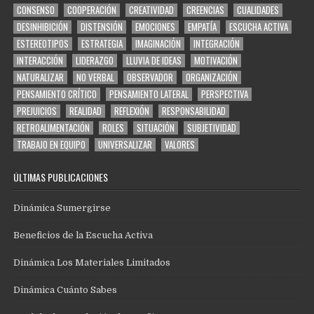
CONSENSO
COOPERACIÓN
CREATIVIDAD
CREENCIAS
CUALIDADES
DESINHIBICIÓN
DISTENSIÓN
EMOCIONES
EMPATÍA
ESCUCHA ACTIVA
ESTEREOTIPOS
ESTRATEGIA
IMAGINACIÓN
INTEGRACIÓN
INTERACCIÓN
LIDERAZGO
LLUVIA DE IDEAS
MOTIVACIÓN
NATURALIZAR
NO VERBAL
OBSERVADOR
ORGANIZACIÓN
PENSAMIENTO CRÍTICO
PENSAMIENTO LATERAL
PERSPECTIVA
PREJUICIOS
REALIDAD
REFLEXIÓN
RESPONSABILIDAD
RETROALIMENTACIÓN
ROLES
SITUACIÓN
SUBJETIVIDAD
TRABAJO EN EQUIPO
UNIVERSALIZAR
VALORES
ÚLTIMAS PUBLICACIONES
Dinámica Sumergirse
Beneficios de la Escucha Activa
Dinámica Los Materiales Limitados
Dinámica Cuánto Sabes