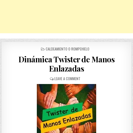
POSTED
CALDEAMIENTO O ROMPEHIELO
IN
Dinámica Twister de Manos
Enlazadas
ON
LEAVE A COMMENT
DINÁMICA
TWISTER
DE
MANOS
ENLAZADAS