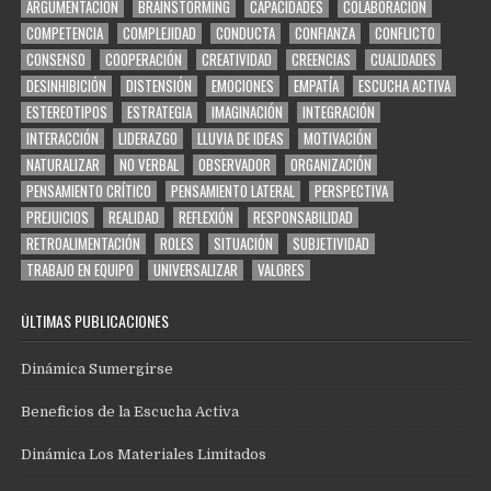
ARGUMENTACIÓN
BRAINSTORMING
CAPACIDADES
COLABORACIÓN
COMPETENCIA
COMPLEJIDAD
CONDUCTA
CONFIANZA
CONFLICTO
CONSENSO
COOPERACIÓN
CREATIVIDAD
CREENCIAS
CUALIDADES
DESINHIBICIÓN
DISTENSIÓN
EMOCIONES
EMPATÍA
ESCUCHA ACTIVA
ESTEREOTIPOS
ESTRATEGIA
IMAGINACIÓN
INTEGRACIÓN
INTERACCIÓN
LIDERAZGO
LLUVIA DE IDEAS
MOTIVACIÓN
NATURALIZAR
NO VERBAL
OBSERVADOR
ORGANIZACIÓN
PENSAMIENTO CRÍTICO
PENSAMIENTO LATERAL
PERSPECTIVA
PREJUICIOS
REALIDAD
REFLEXIÓN
RESPONSABILIDAD
RETROALIMENTACIÓN
ROLES
SITUACIÓN
SUBJETIVIDAD
TRABAJO EN EQUIPO
UNIVERSALIZAR
VALORES
ÚLTIMAS PUBLICACIONES
Dinámica Sumergirse
Beneficios de la Escucha Activa
Dinámica Los Materiales Limitados