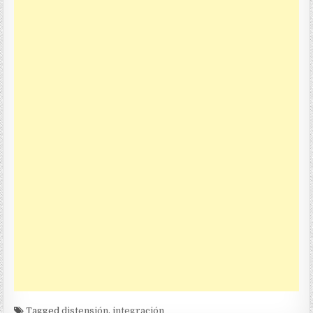
Tagged
distensión
,
integración