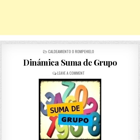
POSTED
CALDEAMIENTO O ROMPEHIELO
IN
Dinámica Suma de Grupo
ON
LEAVE A COMMENT
DINÁMICA
SUMA
DE
GRUPO