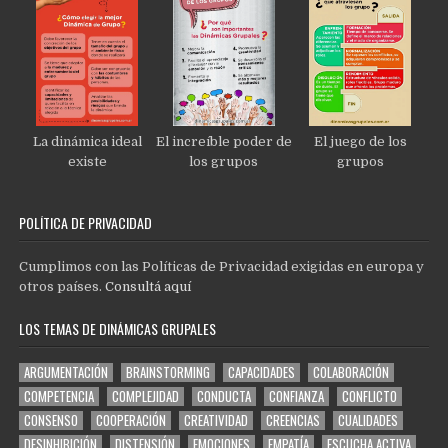
La dinámica ideal
El increíble poder de
El juego de los
existe
los grupos
grupos
POLÍTICA DE PRIVACIDAD
Cumplimos con las Políticas de Privacidad exigidas en europa y
otros países.
Consultá aquí
LOS TEMAS DE DINÁMICAS GRUPALES
ARGUMENTACIÓN
BRAINSTORMING
CAPACIDADES
COLABORACIÓN
COMPETENCIA
COMPLEJIDAD
CONDUCTA
CONFIANZA
CONFLICTO
CONSENSO
COOPERACIÓN
CREATIVIDAD
CREENCIAS
CUALIDADES
DESINHIBICIÓN
DISTENSIÓN
EMOCIONES
EMPATÍA
ESCUCHA ACTIVA