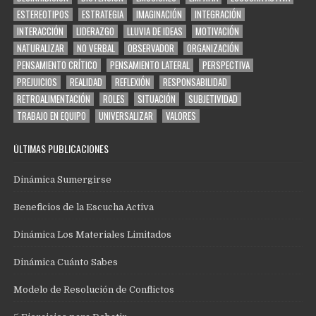
ESTEREOTIPOS
ESTRATEGIA
IMAGINACIÓN
INTEGRACIÓN
INTERACCIÓN
LIDERAZGO
LLUVIA DE IDEAS
MOTIVACIÓN
NATURALIZAR
NO VERBAL
OBSERVADOR
ORGANIZACIÓN
PENSAMIENTO CRÍTICO
PENSAMIENTO LATERAL
PERSPECTIVA
PREJUICIOS
REALIDAD
REFLEXIÓN
RESPONSABILIDAD
RETROALIMENTACIÓN
ROLES
SITUACIÓN
SUBJETIVIDAD
TRABAJO EN EQUIPO
UNIVERSALIZAR
VALORES
ÚLTIMAS PUBLICACIONES
Dinámica Sumergirse
Beneficios de la Escucha Activa
Dinámica Los Materiales Limitados
Dinámica Cuánto Sabes
Modelo de Resolución de Conflictos