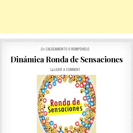
POSTED
CALDEAMIENTO O ROMPEHIELO
IN
Dinámica Ronda de Sensaciones
ON
LEAVE A COMMENT
DINÁMICA
RONDA
DE
SENSACIONES