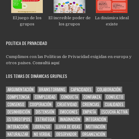
El juego de los
El increíble poder de
La dinámica ideal
grupos
los grupos
existe
POLÍTICA DE PRIVACIDAD
Cumplimos con las Políticas de Privacidad exigidas en europa y
otros países.
Consultá aquí
LOS TEMAS DE DINÁMICAS GRUPALES
ARGUMENTACIÓN
BRAINSTORMING
CAPACIDADES
COLABORACIÓN
COMPETENCIA
COMPLEJIDAD
CONDUCTA
CONFIANZA
CONFLICTO
CONSENSO
COOPERACIÓN
CREATIVIDAD
CREENCIAS
CUALIDADES
DESINHIBICIÓN
DISTENSIÓN
EMOCIONES
EMPATÍA
ESCUCHA ACTIVA
ESTEREOTIPOS
ESTRATEGIA
IMAGINACIÓN
INTEGRACIÓN
INTERACCIÓN
LIDERAZGO
LLUVIA DE IDEAS
MOTIVACIÓN
NATURALIZAR
NO VERBAL
OBSERVADOR
ORGANIZACIÓN