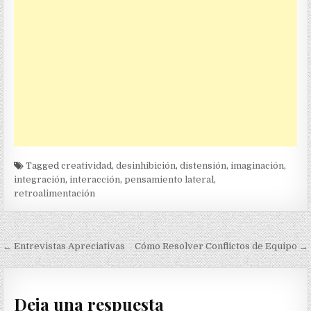
Tagged
creatividad
,
desinhibición
,
distensión
,
imaginación
,
integración
,
interacción
,
pensamiento lateral
,
retroalimentación
Navegación
← Entrevistas Apreciativas
Cómo Resolver Conflictos de Equipo →
de
entradas
Deja una respuesta