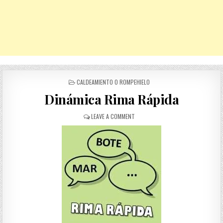
POSTED
CALDEAMIENTO O ROMPEHIELO
IN
Dinámica Rima Rápida
ON
LEAVE A COMMENT
DINÁMICA
RIMA
RÁPIDA