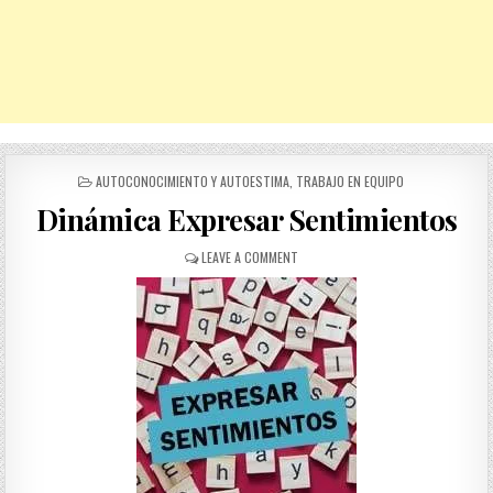
POSTED
AUTOCONOCIMIENTO Y AUTOESTIMA
,
TRABAJO EN EQUIPO
IN
Dinámica Expresar Sentimientos
ON
LEAVE A COMMENT
DINÁMICA
EXPRESAR
SENTIMIENTOS