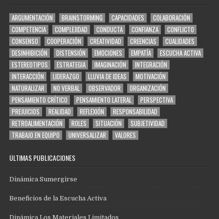
ARGUMENTACIÓN
BRAINSTORMING
CAPACIDADES
COLABORACIÓN
COMPETENCIA
COMPLEJIDAD
CONDUCTA
CONFIANZA
CONFLICTO
CONSENSO
COOPERACIÓN
CREATIVIDAD
CREENCIAS
CUALIDADES
DESINHIBICIÓN
DISTENSIÓN
EMOCIONES
EMPATÍA
ESCUCHA ACTIVA
ESTEREOTIPOS
ESTRATEGIA
IMAGINACIÓN
INTEGRACIÓN
INTERACCIÓN
LIDERAZGO
LLUVIA DE IDEAS
MOTIVACIÓN
NATURALIZAR
NO VERBAL
OBSERVADOR
ORGANIZACIÓN
PENSAMIENTO CRÍTICO
PENSAMIENTO LATERAL
PERSPECTIVA
PREJUICIOS
REALIDAD
REFLEXIÓN
RESPONSABILIDAD
RETROALIMENTACIÓN
ROLES
SITUACIÓN
SUBJETIVIDAD
TRABAJO EN EQUIPO
UNIVERSALIZAR
VALORES
ÚLTIMAS PUBLICACIONES
Dinámica Sumergirse
Beneficios de la Escucha Activa
Dinámica Los Materiales Limitados