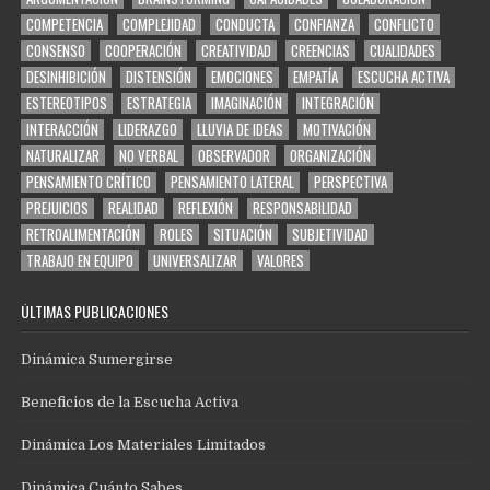
COMPETENCIA
COMPLEJIDAD
CONDUCTA
CONFIANZA
CONFLICTO
CONSENSO
COOPERACIÓN
CREATIVIDAD
CREENCIAS
CUALIDADES
DESINHIBICIÓN
DISTENSIÓN
EMOCIONES
EMPATÍA
ESCUCHA ACTIVA
ESTEREOTIPOS
ESTRATEGIA
IMAGINACIÓN
INTEGRACIÓN
INTERACCIÓN
LIDERAZGO
LLUVIA DE IDEAS
MOTIVACIÓN
NATURALIZAR
NO VERBAL
OBSERVADOR
ORGANIZACIÓN
PENSAMIENTO CRÍTICO
PENSAMIENTO LATERAL
PERSPECTIVA
PREJUICIOS
REALIDAD
REFLEXIÓN
RESPONSABILIDAD
RETROALIMENTACIÓN
ROLES
SITUACIÓN
SUBJETIVIDAD
TRABAJO EN EQUIPO
UNIVERSALIZAR
VALORES
ÚLTIMAS PUBLICACIONES
Dinámica Sumergirse
Beneficios de la Escucha Activa
Dinámica Los Materiales Limitados
Dinámica Cuánto Sabes