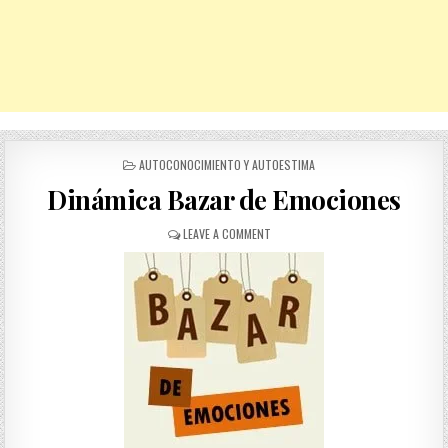
POSTED
AUTOCONOCIMIENTO Y AUTOESTIMA
IN
Dinámica Bazar de Emociones
ON
LEAVE A COMMENT
DINÁMICA
BAZAR
DE
EMOCIONES