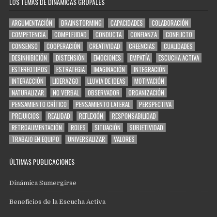
LOS TEMAS DE DINÁMICAS GRUPALES
ARGUMENTACIÓN
BRAINSTORMING
CAPACIDADES
COLABORACIÓN
COMPETENCIA
COMPLEJIDAD
CONDUCTA
CONFIANZA
CONFLICTO
CONSENSO
COOPERACIÓN
CREATIVIDAD
CREENCIAS
CUALIDADES
DESINHIBICIÓN
DISTENSIÓN
EMOCIONES
EMPATÍA
ESCUCHA ACTIVA
ESTEREOTIPOS
ESTRATEGIA
IMAGINACIÓN
INTEGRACIÓN
INTERACCIÓN
LIDERAZGO
LLUVIA DE IDEAS
MOTIVACIÓN
NATURALIZAR
NO VERBAL
OBSERVADOR
ORGANIZACIÓN
PENSAMIENTO CRÍTICO
PENSAMIENTO LATERAL
PERSPECTIVA
PREJUICIOS
REALIDAD
REFLEXIÓN
RESPONSABILIDAD
RETROALIMENTACIÓN
ROLES
SITUACIÓN
SUBJETIVIDAD
TRABAJO EN EQUIPO
UNIVERSALIZAR
VALORES
ÚLTIMAS PUBLICACIONES
Dinámica Sumergirse
Beneficios de la Escucha Activa