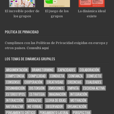
El increíble poder de
El juego de los
La dinámica ideal
los grupos
grupos
existe
POLÍTICA DE PRIVACIDAD
Cumplimos con las Políticas de Privacidad exigidas en europa y
otros países.
Consultá aquí
LOS TEMAS DE DINÁMICAS GRUPALES
ARGUMENTACIÓN
BRAINSTORMING
CAPACIDADES
COLABORACIÓN
COMPETENCIA
COMPLEJIDAD
CONDUCTA
CONFIANZA
CONFLICTO
CONSENSO
COOPERACIÓN
CREATIVIDAD
CREENCIAS
CUALIDADES
DESINHIBICIÓN
DISTENSIÓN
EMOCIONES
EMPATÍA
ESCUCHA ACTIVA
ESTEREOTIPOS
ESTRATEGIA
IMAGINACIÓN
INTEGRACIÓN
INTERACCIÓN
LIDERAZGO
LLUVIA DE IDEAS
MOTIVACIÓN
NATURALIZAR
NO VERBAL
OBSERVADOR
ORGANIZACIÓN
PENSAMIENTO CRÍTICO
PENSAMIENTO LATERAL
PERSPECTIVA