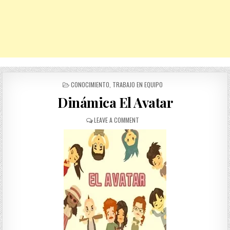
POSTED
CONOCIMIENTO
,
TRABAJO EN EQUIPO
IN
Dinámica El Avatar
ON
LEAVE A COMMENT
DINÁMICA
EL
AVATAR