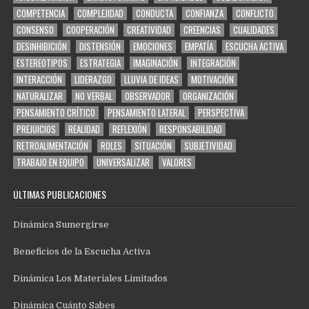
COMPETENCIA
COMPLEJIDAD
CONDUCTA
CONFIANZA
CONFLICTO
CONSENSO
COOPERACIÓN
CREATIVIDAD
CREENCIAS
CUALIDADES
DESINHIBICIÓN
DISTENSIÓN
EMOCIONES
EMPATÍA
ESCUCHA ACTIVA
ESTEREOTIPOS
ESTRATEGIA
IMAGINACIÓN
INTEGRACIÓN
INTERACCIÓN
LIDERAZGO
LLUVIA DE IDEAS
MOTIVACIÓN
NATURALIZAR
NO VERBAL
OBSERVADOR
ORGANIZACIÓN
PENSAMIENTO CRÍTICO
PENSAMIENTO LATERAL
PERSPECTIVA
PREJUICIOS
REALIDAD
REFLEXIÓN
RESPONSABILIDAD
RETROALIMENTACIÓN
ROLES
SITUACIÓN
SUBJETIVIDAD
TRABAJO EN EQUIPO
UNIVERSALIZAR
VALORES
ÚLTIMAS PUBLICACIONES
Dinámica Sumergirse
Beneficios de la Escucha Activa
Dinámica Los Materiales Limitados
Dinámica Cuánto Sabes