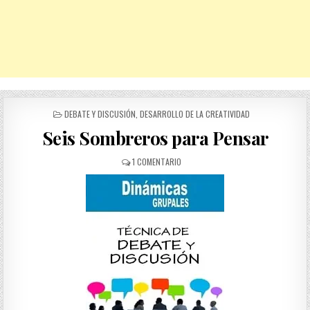
POSTED
DEBATE Y DISCUSIÓN
,
DESARROLLO DE LA CREATIVIDAD
IN
Seis Sombreros para Pensar
EN
1 COMENTARIO
SEIS
SOMBREROS
PARA
PENSAR