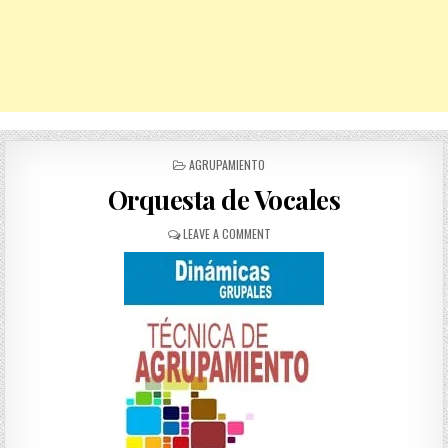
POSTED
AGRUPAMIENTO
IN
Orquesta de Vocales
ON
LEAVE A COMMENT
ORQUESTA
DE
VOCALES