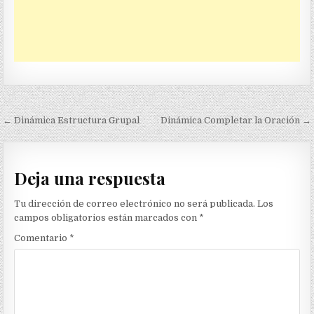
Navegación
← Dinámica Estructura Grupal
Dinámica Completar la Oración →
de
entradas
Deja una respuesta
Tu dirección de correo electrónico no será publicada.
Los
campos obligatorios están marcados con
*
Comentario
*