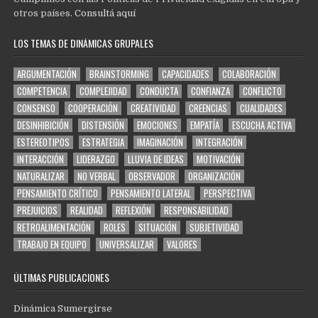
otros países.
Consultá aquí
LOS TEMAS DE DINÁMICAS GRUPALES
ARGUMENTACIÓN
BRAINSTORMING
CAPACIDADES
COLABORACIÓN
COMPETENCIA
COMPLEJIDAD
CONDUCTA
CONFIANZA
CONFLICTO
CONSENSO
COOPERACIÓN
CREATIVIDAD
CREENCIAS
CUALIDADES
DESINHIBICIÓN
DISTENSIÓN
EMOCIONES
EMPATÍA
ESCUCHA ACTIVA
ESTEREOTIPOS
ESTRATEGIA
IMAGINACIÓN
INTEGRACIÓN
INTERACCIÓN
LIDERAZGO
LLUVIA DE IDEAS
MOTIVACIÓN
NATURALIZAR
NO VERBAL
OBSERVADOR
ORGANIZACIÓN
PENSAMIENTO CRÍTICO
PENSAMIENTO LATERAL
PERSPECTIVA
PREJUICIOS
REALIDAD
REFLEXIÓN
RESPONSABILIDAD
RETROALIMENTACIÓN
ROLES
SITUACIÓN
SUBJETIVIDAD
TRABAJO EN EQUIPO
UNIVERSALIZAR
VALORES
ÚLTIMAS PUBLICACIONES
Dinámica Sumergirse