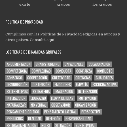
existe
grupos
los grupos
POLÍTICA DE PRIVACIDAD
Cumplimos con las Políticas de Privacidad exigidas en europa y
otros países.
Consultá aquí
LOS TEMAS DE DINÁMICAS GRUPALES
ARGUMENTACIÓN
BRAINSTORMING
CAPACIDADES
COLABORACIÓN
COMPETENCIA
COMPLEJIDAD
CONDUCTA
CONFIANZA
CONFLICTO
CONSENSO
COOPERACIÓN
CREATIVIDAD
CREENCIAS
CUALIDADES
DESINHIBICIÓN
DISTENSIÓN
EMOCIONES
EMPATÍA
ESCUCHA ACTIVA
ESTEREOTIPOS
ESTRATEGIA
IMAGINACIÓN
INTEGRACIÓN
INTERACCIÓN
LIDERAZGO
LLUVIA DE IDEAS
MOTIVACIÓN
NATURALIZAR
NO VERBAL
OBSERVADOR
ORGANIZACIÓN
PENSAMIENTO CRÍTICO
PENSAMIENTO LATERAL
PERSPECTIVA
PREJUICIOS
REALIDAD
REFLEXIÓN
RESPONSABILIDAD
RETROALIMENTACIÓN
ROLES
SITUACIÓN
SUBJETIVIDAD