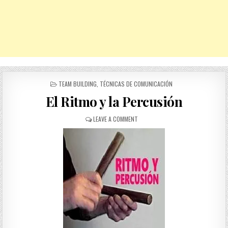
POSTED
TEAM BUILDING
,
TÉCNICAS DE COMUNICACIÓN
IN
El Ritmo y la Percusión
ON
LEAVE A COMMENT
EL
RITMO
Y
LA
PERCUSIÓN