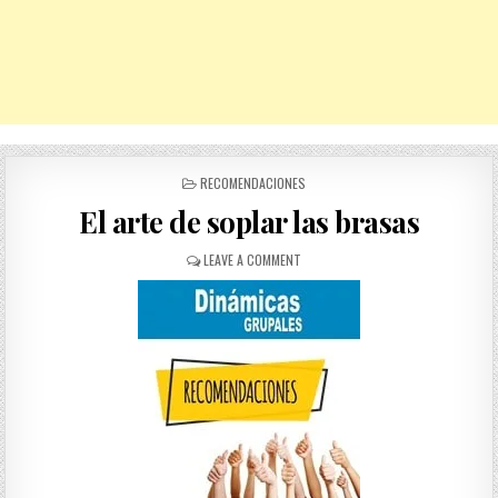
POSTED
RECOMENDACIONES
IN
El arte de soplar las brasas
ON
LEAVE A COMMENT
EL
ARTE
DE
SOPLAR
LAS
BRASAS