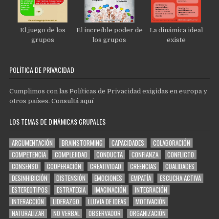
El juego de los
El increíble poder de
La dinámica ideal
grupos
los grupos
existe
POLÍTICA DE PRIVACIDAD
Cumplimos con las Políticas de Privacidad exigidas en europa y
otros países.
Consultá aquí
LOS TEMAS DE DINÁMICAS GRUPALES
ARGUMENTACIÓN
BRAINSTORMING
CAPACIDADES
COLABORACIÓN
COMPETENCIA
COMPLEJIDAD
CONDUCTA
CONFIANZA
CONFLICTO
CONSENSO
COOPERACIÓN
CREATIVIDAD
CREENCIAS
CUALIDADES
DESINHIBICIÓN
DISTENSIÓN
EMOCIONES
EMPATÍA
ESCUCHA ACTIVA
ESTEREOTIPOS
ESTRATEGIA
IMAGINACIÓN
INTEGRACIÓN
INTERACCIÓN
LIDERAZGO
LLUVIA DE IDEAS
MOTIVACIÓN
NATURALIZAR
NO VERBAL
OBSERVADOR
ORGANIZACIÓN