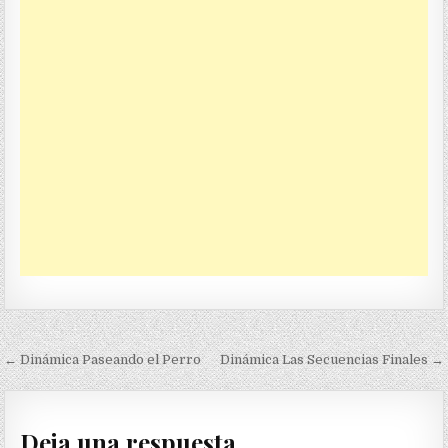
Navegación
← Dinámica Paseando el Perro
Dinámica Las Secuencias Finales →
de
entradas
Deja una respuesta