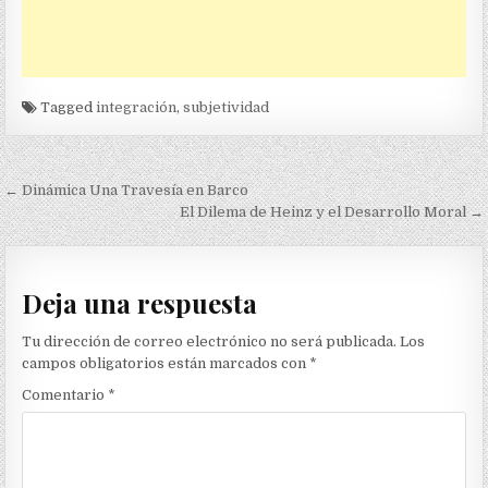
Tagged
integración
,
subjetividad
Navegación
← Dinámica Una Travesía en Barco
de
El Dilema de Heinz y el Desarrollo Moral →
entradas
Deja una respuesta
Tu dirección de correo electrónico no será publicada.
Los
campos obligatorios están marcados con
*
Comentario
*