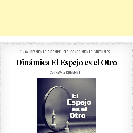
POSTED
CALDEAMIENTO O ROMPEHIELO
,
CONOCIMIENTO
,
VIRTUALES
IN
Dinámica El Espejo es el Otro
ON
LEAVE A COMMENT
DINÁMICA
EL
ESPEJO
ES
EL
OTRO