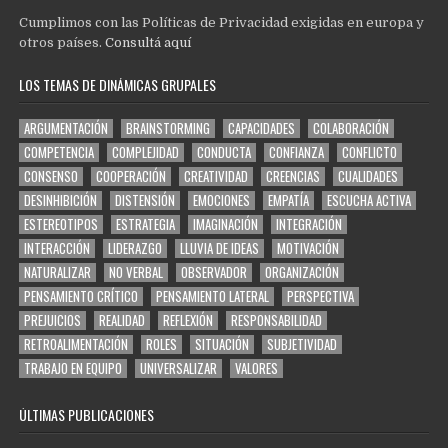
Cumplimos con las Políticas de Privacidad exigidas en europa y
otros países.
Consultá aquí
LOS TEMAS DE DINÁMICAS GRUPALES
ARGUMENTACIÓN
BRAINSTORMING
CAPACIDADES
COLABORACIÓN
COMPETENCIA
COMPLEJIDAD
CONDUCTA
CONFIANZA
CONFLICTO
CONSENSO
COOPERACIÓN
CREATIVIDAD
CREENCIAS
CUALIDADES
DESINHIBICIÓN
DISTENSIÓN
EMOCIONES
EMPATÍA
ESCUCHA ACTIVA
ESTEREOTIPOS
ESTRATEGIA
IMAGINACIÓN
INTEGRACIÓN
INTERACCIÓN
LIDERAZGO
LLUVIA DE IDEAS
MOTIVACIÓN
NATURALIZAR
NO VERBAL
OBSERVADOR
ORGANIZACIÓN
PENSAMIENTO CRÍTICO
PENSAMIENTO LATERAL
PERSPECTIVA
PREJUICIOS
REALIDAD
REFLEXIÓN
RESPONSABILIDAD
RETROALIMENTACIÓN
ROLES
SITUACIÓN
SUBJETIVIDAD
TRABAJO EN EQUIPO
UNIVERSALIZAR
VALORES
ÚLTIMAS PUBLICACIONES