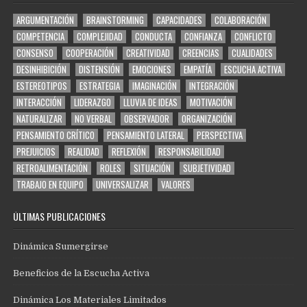
ARGUMENTACIÓN
BRAINSTORMING
CAPACIDADES
COLABORACIÓN
COMPETENCIA
COMPLEJIDAD
CONDUCTA
CONFIANZA
CONFLICTO
CONSENSO
COOPERACIÓN
CREATIVIDAD
CREENCIAS
CUALIDADES
DESINHIBICIÓN
DISTENSIÓN
EMOCIONES
EMPATÍA
ESCUCHA ACTIVA
ESTEREOTIPOS
ESTRATEGIA
IMAGINACIÓN
INTEGRACIÓN
INTERACCIÓN
LIDERAZGO
LLUVIA DE IDEAS
MOTIVACIÓN
NATURALIZAR
NO VERBAL
OBSERVADOR
ORGANIZACIÓN
PENSAMIENTO CRÍTICO
PENSAMIENTO LATERAL
PERSPECTIVA
PREJUICIOS
REALIDAD
REFLEXIÓN
RESPONSABILIDAD
RETROALIMENTACIÓN
ROLES
SITUACIÓN
SUBJETIVIDAD
TRABAJO EN EQUIPO
UNIVERSALIZAR
VALORES
ÚLTIMAS PUBLICACIONES
Dinámica Sumergirse
Beneficios de la Escucha Activa
Dinámica Los Materiales Limitados