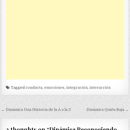
Tagged
conducta
,
emociones
,
integración
,
interacción
Navegación
← Dinámica Una Historia de la A a la Z
Dinámica Quién Baja →
de
entradas
2 thoughts on “
Dinámica Reconociendo