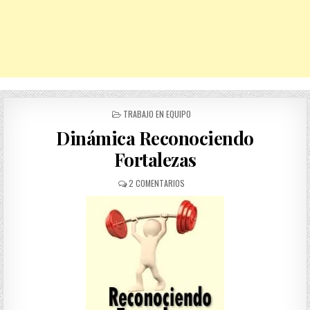
POSTED
TRABAJO EN EQUIPO
IN
Dinámica Reconociendo
Fortalezas
EN
2 COMENTARIOS
DINÁMICA
RECONOCIENDO
FORTALEZAS