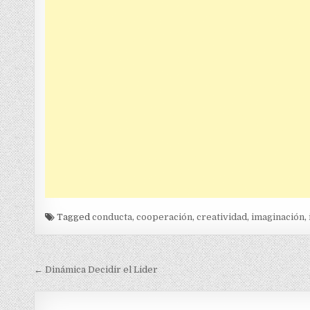
Tagged
conducta
,
cooperación
,
creatividad
,
imaginación
,
Navegación
← Dinámica Decidir el Lider
de