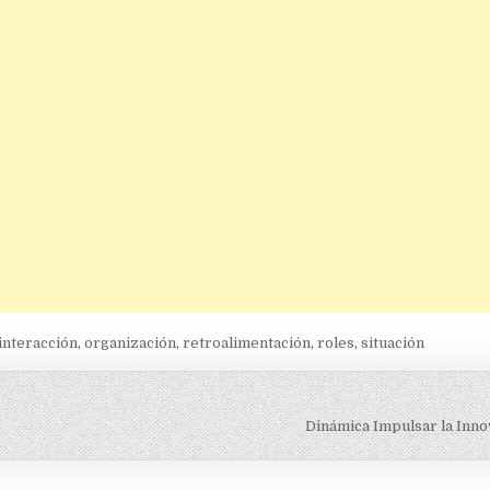
interacción
,
organización
,
retroalimentación
,
roles
,
situación
Dinámica Impulsar la Inn