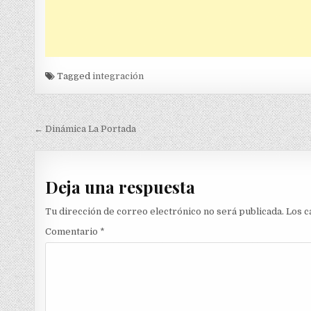
Tagged
integración
Navegación
← Dinámica La Portada
de
entradas
Deja una respuesta
Tu dirección de correo electrónico no será publicada.
Los c
Comentario
*