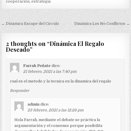
cooperación
,
estrategia
Navegación
← Dinámica Escape del Círculo
Dinámica Los No Conflictos →
de
entradas
2 thoughts on “
Dinámica El Regalo
Deseado
”
Farrah Peñate
dice:
21 febrero, 2021 a las 7:40 pm
cual es el metodo y la tecnica en la dinamica del regalo
Responder
admin
dice:
23 febrero, 2021 a las 12:26 pm
Hola Farrah, mediante el debate se práctica la
argumentación y el consenso porque posibilita