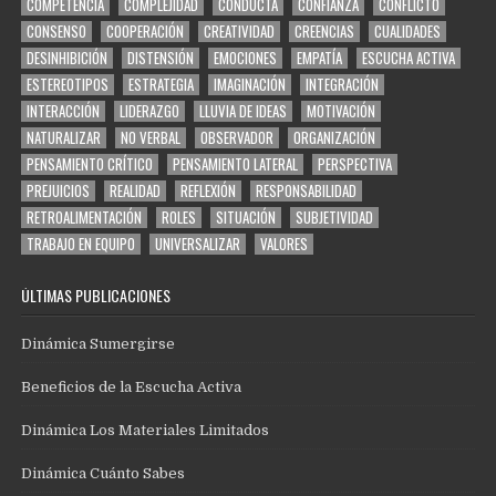
COMPETENCIA
COMPLEJIDAD
CONDUCTA
CONFIANZA
CONFLICTO
CONSENSO
COOPERACIÓN
CREATIVIDAD
CREENCIAS
CUALIDADES
DESINHIBICIÓN
DISTENSIÓN
EMOCIONES
EMPATÍA
ESCUCHA ACTIVA
ESTEREOTIPOS
ESTRATEGIA
IMAGINACIÓN
INTEGRACIÓN
INTERACCIÓN
LIDERAZGO
LLUVIA DE IDEAS
MOTIVACIÓN
NATURALIZAR
NO VERBAL
OBSERVADOR
ORGANIZACIÓN
PENSAMIENTO CRÍTICO
PENSAMIENTO LATERAL
PERSPECTIVA
PREJUICIOS
REALIDAD
REFLEXIÓN
RESPONSABILIDAD
RETROALIMENTACIÓN
ROLES
SITUACIÓN
SUBJETIVIDAD
TRABAJO EN EQUIPO
UNIVERSALIZAR
VALORES
ÚLTIMAS PUBLICACIONES
Dinámica Sumergirse
Beneficios de la Escucha Activa
Dinámica Los Materiales Limitados
Dinámica Cuánto Sabes