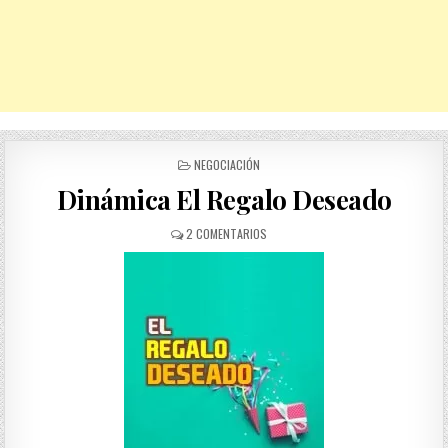
POSTED
NEGOCIACIÓN
IN
Dinámica El Regalo Deseado
EN
2 COMENTARIOS
DINÁMICA
EL
REGALO
DESEADO