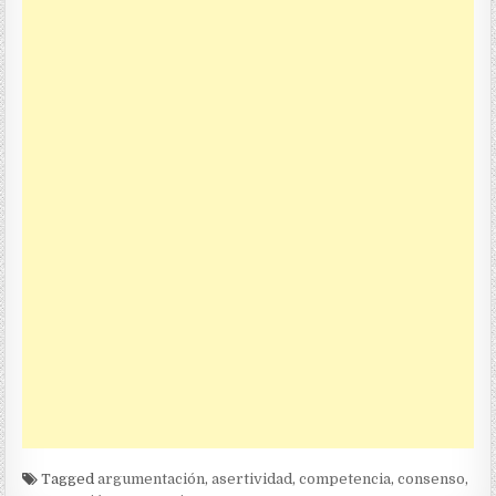
Tagged
argumentación
,
asertividad
,
competencia
,
consenso
,