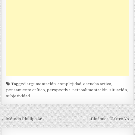
Tagged
argumentación
,
complejidad
,
escucha activa
,
pensamiento crítico
,
perspectiva
,
retroalimentación
,
situación
,
subjetividad
Navegación
← Método Phillips 66
Dinámica El Otro Yo →
de