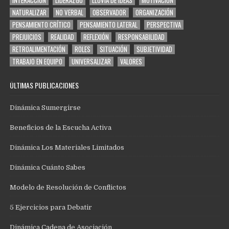
INTERACCIÓN
LIDERAZGO
LLUVIA DE IDEAS
MOTIVACIÓN
NATURALIZAR
NO VERBAL
OBSERVADOR
ORGANIZACIÓN
PENSAMIENTO CRÍTICO
PENSAMIENTO LATERAL
PERSPECTIVA
PREJUICIOS
REALIDAD
REFLEXIÓN
RESPONSABILIDAD
RETROALIMENTACIÓN
ROLES
SITUACIÓN
SUBJETIVIDAD
TRABAJO EN EQUIPO
UNIVERSALIZAR
VALORES
ÚLTIMAS PUBLICACIONES
Dinámica Sumergirse
Beneficios de la Escucha Activa
Dinámica Los Materiales Limitados
Dinámica Cuánto Sabes
Modelo de Resolución de Conflictos
5 Ejercicios para Debatir
Dinámica Cadena de Asociación