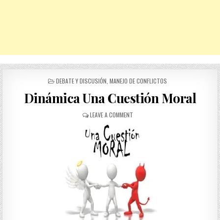
POSTED
DEBATE Y DISCUSIÓN
,
MANEJO DE CONFLICTOS
IN
Dinámica Una Cuestión Moral
ON
LEAVE A COMMENT
DINÁMICA
UNA
CUESTIÓN
MORAL