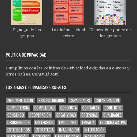
El juego de los
La dinámica ideal
El increíble poder de
grupos
existe
los grupos
POLÍTICA DE PRIVACIDAD
Cumplimos con las Políticas de Privacidad exigidas en europa y
otros países.
Consultá aquí
LOS TEMAS DE DINÁMICAS GRUPALES
ARGUMENTACIÓN
BRAINSTORMING
CAPACIDADES
COLABORACIÓN
COMPETENCIA
COMPLEJIDAD
CONDUCTA
CONFIANZA
CONFLICTO
CONSENSO
COOPERACIÓN
CREATIVIDAD
CREENCIAS
CUALIDADES
DESINHIBICIÓN
DISTENSIÓN
EMOCIONES
EMPATÍA
ESCUCHA ACTIVA
ESTEREOTIPOS
ESTRATEGIA
IMAGINACIÓN
INTEGRACIÓN