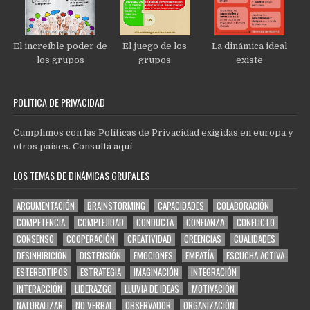
El increíble poder de
El juego de los
La dinámica ideal
los grupos
grupos
existe
POLÍTICA DE PRIVACIDAD
Cumplimos con las Políticas de Privacidad exigidas en europa y
otros países.
Consultá aquí
LOS TEMAS DE DINÁMICAS GRUPALES
ARGUMENTACIÓN
BRAINSTORMING
CAPACIDADES
COLABORACIÓN
COMPETENCIA
COMPLEJIDAD
CONDUCTA
CONFIANZA
CONFLICTO
CONSENSO
COOPERACIÓN
CREATIVIDAD
CREENCIAS
CUALIDADES
DESINHIBICIÓN
DISTENSIÓN
EMOCIONES
EMPATÍA
ESCUCHA ACTIVA
ESTEREOTIPOS
ESTRATEGIA
IMAGINACIÓN
INTEGRACIÓN
INTERACCIÓN
LIDERAZGO
LLUVIA DE IDEAS
MOTIVACIÓN
NATURALIZAR
NO VERBAL
OBSERVADOR
ORGANIZACIÓN