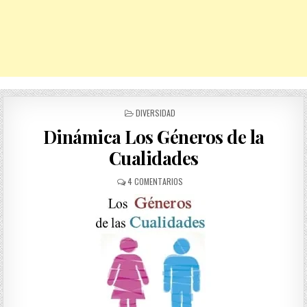
POSTED
DIVERSIDAD
IN
Dinámica Los Géneros de la
Cualidades
EN
4 COMENTARIOS
DINÁMICA
LOS
GÉNEROS
DE
LA
CUALIDADES