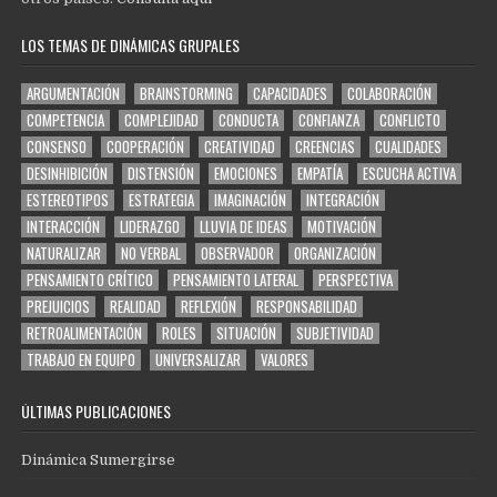
LOS TEMAS DE DINÁMICAS GRUPALES
ARGUMENTACIÓN
BRAINSTORMING
CAPACIDADES
COLABORACIÓN
COMPETENCIA
COMPLEJIDAD
CONDUCTA
CONFIANZA
CONFLICTO
CONSENSO
COOPERACIÓN
CREATIVIDAD
CREENCIAS
CUALIDADES
DESINHIBICIÓN
DISTENSIÓN
EMOCIONES
EMPATÍA
ESCUCHA ACTIVA
ESTEREOTIPOS
ESTRATEGIA
IMAGINACIÓN
INTEGRACIÓN
INTERACCIÓN
LIDERAZGO
LLUVIA DE IDEAS
MOTIVACIÓN
NATURALIZAR
NO VERBAL
OBSERVADOR
ORGANIZACIÓN
PENSAMIENTO CRÍTICO
PENSAMIENTO LATERAL
PERSPECTIVA
PREJUICIOS
REALIDAD
REFLEXIÓN
RESPONSABILIDAD
RETROALIMENTACIÓN
ROLES
SITUACIÓN
SUBJETIVIDAD
TRABAJO EN EQUIPO
UNIVERSALIZAR
VALORES
ÚLTIMAS PUBLICACIONES
Dinámica Sumergirse