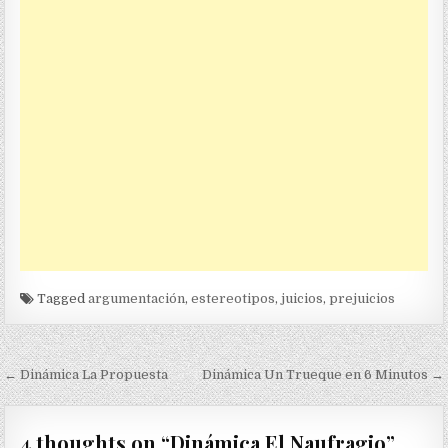
Tagged
argumentación
,
estereotipos
,
juicios
,
prejuicios
Navegación
← Dinámica La Propuesta
Dinámica Un Trueque en 6 Minutos →
de
entradas
4 thoughts on “
Dinámica El Naufragio
”