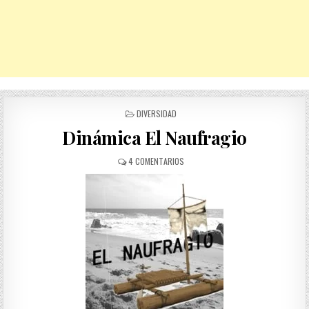
POSTED
DIVERSIDAD
IN
Dinámica El Naufragio
EN
4 COMENTARIOS
DINÁMICA
EL
NAUFRAGIO