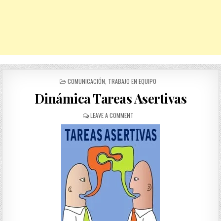
POSTED
COMUNICACIÓN
,
TRABAJO EN EQUIPO
IN
Dinámica Tareas Asertivas
ON
LEAVE A COMMENT
DINÁMICA
TAREAS
ASERTIVAS