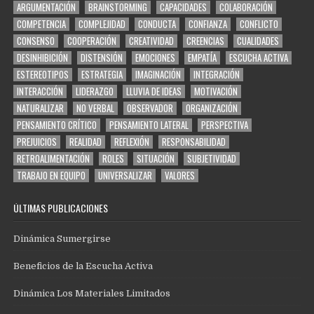
ARGUMENTACIÓN
BRAINSTORMING
CAPACIDADES
COLABORACIÓN
COMPETENCIA
COMPLEJIDAD
CONDUCTA
CONFIANZA
CONFLICTO
CONSENSO
COOPERACIÓN
CREATIVIDAD
CREENCIAS
CUALIDADES
DESINHIBICIÓN
DISTENSIÓN
EMOCIONES
EMPATÍA
ESCUCHA ACTIVA
ESTEREOTIPOS
ESTRATEGIA
IMAGINACIÓN
INTEGRACIÓN
INTERACCIÓN
LIDERAZGO
LLUVIA DE IDEAS
MOTIVACIÓN
NATURALIZAR
NO VERBAL
OBSERVADOR
ORGANIZACIÓN
PENSAMIENTO CRÍTICO
PENSAMIENTO LATERAL
PERSPECTIVA
PREJUICIOS
REALIDAD
REFLEXIÓN
RESPONSABILIDAD
RETROALIMENTACIÓN
ROLES
SITUACIÓN
SUBJETIVIDAD
TRABAJO EN EQUIPO
UNIVERSALIZAR
VALORES
ÚLTIMAS PUBLICACIONES
Dinámica Sumergirse
Beneficios de la Escucha Activa
Dinámica Los Materiales Limitados