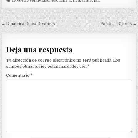
Tagged
asertividad
,
escucha activa
,
situación
Navegación
← Dinámica Cinco Destinos
Palabras Claves →
de
entradas
Deja una respuesta
Tu dirección de correo electrónico no será publicada.
Los
campos obligatorios están marcados con
*
Comentario
*