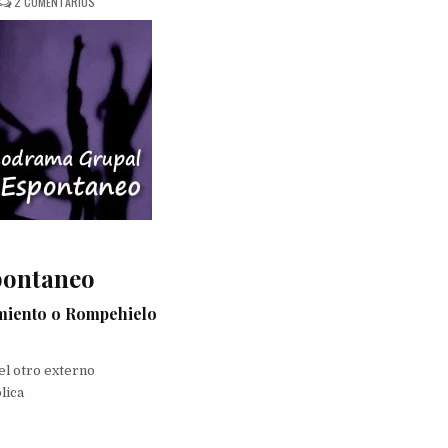
EN
2 COMENTARIOS
DINÁMICA
PSICODRAMA
GRUPAL
ESPONTANEO
pontaneo
miento o Rompehielo
 el otro externo
lica