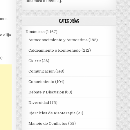
dinámica o técnica].
 unos
CATEGORÍAS
Dinámicas
(1.167)
e elija
Autoconocimiento y Autoestima
(182)
Caldeamiento o Rompehielo
(212)
).
Cierre
(26)
Comunicación
(148)
Conocimiento
(104)
Debate y Discusión
(60)
Diversidad
(75)
Ejercicios de Risoterapia
(21)
Manejo de Conflictos
(55)