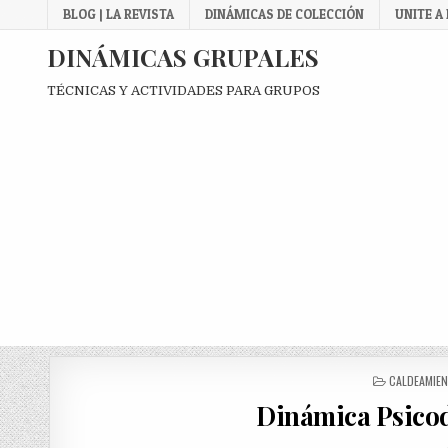
Skip
BLOG | LA REVISTA
DINÁMICAS DE COLECCIÓN
UNITE A
to
content
DINÁMICAS GRUPALES
TÉCNICAS Y ACTIVIDADES PARA GRUPOS
POSTED
CALDEAMIEN
IN
Dinámica Psico