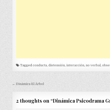
Tagged
conducta
,
distensión
,
interacción
,
no verbal
,
obse
Navegación
← Dinámica El Árbol
de
entradas
2 thoughts on “
Dinámica Psicodrama G