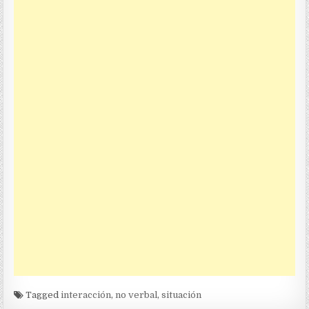
Tagged
interacción
,
no verbal
,
situación