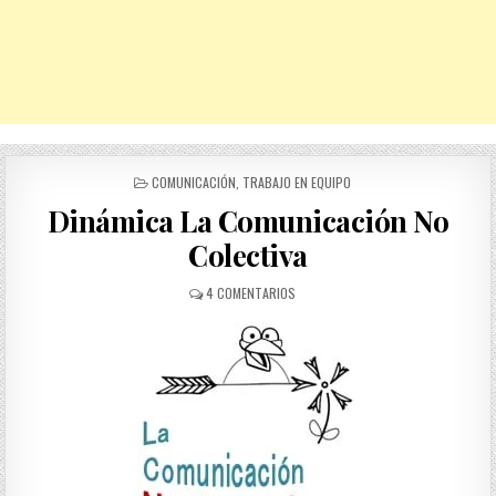
POSTED
COMUNICACIÓN
,
TRABAJO EN EQUIPO
IN
Dinámica La Comunicación No
Colectiva
EN
4 COMENTARIOS
DINÁMICA
LA
COMUNICACIÓN
NO
COLECTIVA