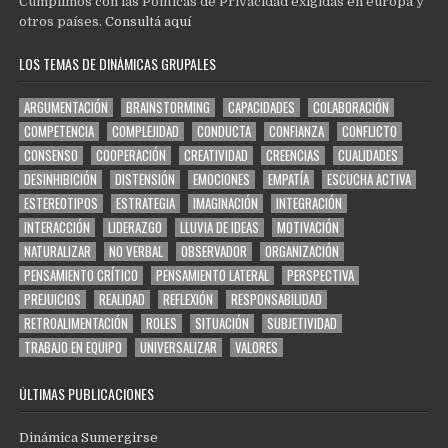
Cumplimos con las Políticas de Privacidad exigidas en europa y
otros países.
Consultá aquí
LOS TEMAS DE DINÁMICAS GRUPALES
ARGUMENTACIÓN
BRAINSTORMING
CAPACIDADES
COLABORACIÓN
COMPETENCIA
COMPLEJIDAD
CONDUCTA
CONFIANZA
CONFLICTO
CONSENSO
COOPERACIÓN
CREATIVIDAD
CREENCIAS
CUALIDADES
DESINHIBICIÓN
DISTENSIÓN
EMOCIONES
EMPATÍA
ESCUCHA ACTIVA
ESTEREOTIPOS
ESTRATEGIA
IMAGINACIÓN
INTEGRACIÓN
INTERACCIÓN
LIDERAZGO
LLUVIA DE IDEAS
MOTIVACIÓN
NATURALIZAR
NO VERBAL
OBSERVADOR
ORGANIZACIÓN
PENSAMIENTO CRÍTICO
PENSAMIENTO LATERAL
PERSPECTIVA
PREJUICIOS
REALIDAD
REFLEXIÓN
RESPONSABILIDAD
RETROALIMENTACIÓN
ROLES
SITUACIÓN
SUBJETIVIDAD
TRABAJO EN EQUIPO
UNIVERSALIZAR
VALORES
ÚLTIMAS PUBLICACIONES
Dinámica Sumergirse