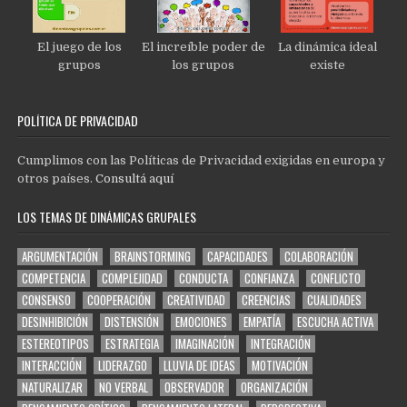
El juego de los
El increíble poder de
La dinámica ideal
grupos
los grupos
existe
POLÍTICA DE PRIVACIDAD
Cumplimos con las Políticas de Privacidad exigidas en europa y
otros países.
Consultá aquí
LOS TEMAS DE DINÁMICAS GRUPALES
ARGUMENTACIÓN
BRAINSTORMING
CAPACIDADES
COLABORACIÓN
COMPETENCIA
COMPLEJIDAD
CONDUCTA
CONFIANZA
CONFLICTO
CONSENSO
COOPERACIÓN
CREATIVIDAD
CREENCIAS
CUALIDADES
DESINHIBICIÓN
DISTENSIÓN
EMOCIONES
EMPATÍA
ESCUCHA ACTIVA
ESTEREOTIPOS
ESTRATEGIA
IMAGINACIÓN
INTEGRACIÓN
INTERACCIÓN
LIDERAZGO
LLUVIA DE IDEAS
MOTIVACIÓN
NATURALIZAR
NO VERBAL
OBSERVADOR
ORGANIZACIÓN