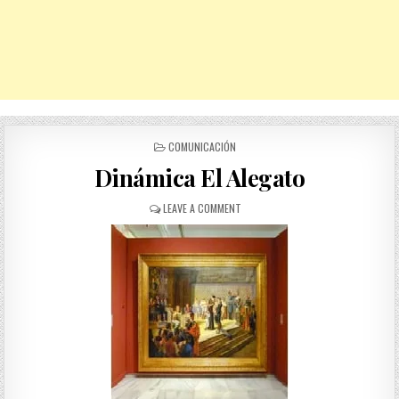
POSTED
COMUNICACIÓN
IN
Dinámica El Alegato
ON
LEAVE A COMMENT
DINÁMICA
EL
ALEGATO