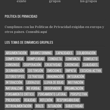
existe
grupos
los grupos
POLÍTICA DE PRIVACIDAD
Cumplimos con las Políticas de Privacidad exigidas en europa y
otros países.
Consultá aquí
LOS TEMAS DE DINÁMICAS GRUPALES
ARGUMENTACIÓN
BRAINSTORMING
CAPACIDADES
COLABORACIÓN
COMPETENCIA
COMPLEJIDAD
CONDUCTA
CONFIANZA
CONFLICTO
CONSENSO
COOPERACIÓN
CREATIVIDAD
CREENCIAS
CUALIDADES
DESINHIBICIÓN
DISTENSIÓN
EMOCIONES
EMPATÍA
ESCUCHA ACTIVA
ESTEREOTIPOS
ESTRATEGIA
IMAGINACIÓN
INTEGRACIÓN
INTERACCIÓN
LIDERAZGO
LLUVIA DE IDEAS
MOTIVACIÓN
NATURALIZAR
NO VERBAL
OBSERVADOR
ORGANIZACIÓN
PENSAMIENTO CRÍTICO
PENSAMIENTO LATERAL
PERSPECTIVA
PREJUICIOS
REALIDAD
REFLEXIÓN
RESPONSABILIDAD
RETROALIMENTACIÓN
ROLES
SITUACIÓN
SUBJETIVIDAD