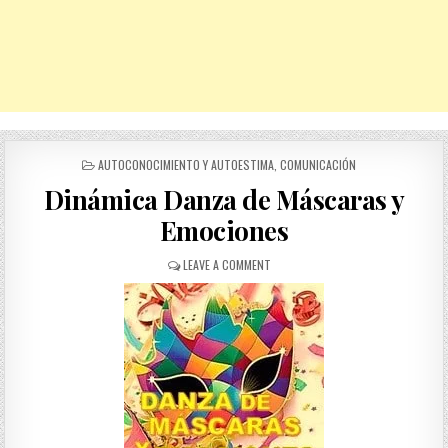
POSTED
AUTOCONOCIMIENTO Y AUTOESTIMA
,
COMUNICACIÓN
IN
Dinámica Danza de Máscaras y
Emociones
ON
LEAVE A COMMENT
DINÁMICA
DANZA
DE
MÁSCARAS
Y
EMOCIONES