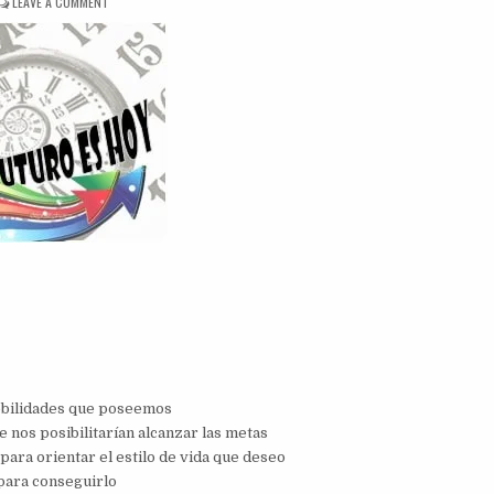
ON
LEAVE A COMMENT
DINÁMICA
EL
FUTURO
ES
HOY
debilidades que poseemos
 nos posibilitarían alcanzar las metas
para orientar el estilo de vida que deseo
para conseguirlo