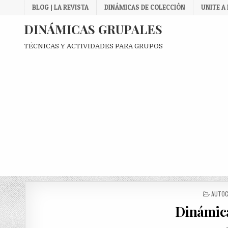
Skip
BLOG | LA REVISTA
DINÁMICAS DE COLECCIÓN
UNITE A
to
content
DINÁMICAS GRUPALES
TÉCNICAS Y ACTIVIDADES PARA GRUPOS
POSTE
AUTOC
IN
Dinámica