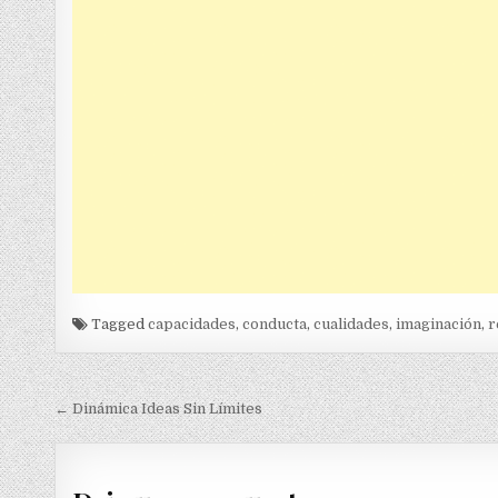
Tagged
capacidades
,
conducta
,
cualidades
,
imaginación
,
r
Navegación
← Dinámica Ideas Sin Límites
de
entradas