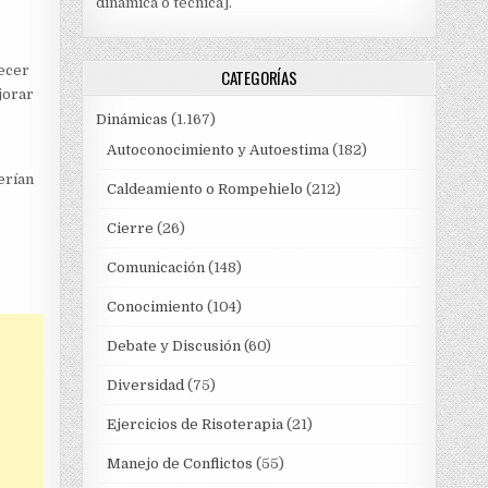
dinámica o técnica].
lecer
CATEGORÍAS
jorar
Dinámicas
(1.167)
Autoconocimiento y Autoestima
(182)
erían
Caldeamiento o Rompehielo
(212)
Cierre
(26)
Comunicación
(148)
Conocimiento
(104)
Debate y Discusión
(60)
Diversidad
(75)
Ejercicios de Risoterapia
(21)
Manejo de Conflictos
(55)