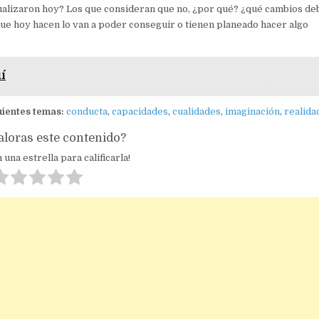
sualizaron hoy? Los que consideran que no, ¿por qué? ¿qué cambios de
 que hoy hacen lo van a poder conseguir o tienen planeado hacer algo
í
guientes temas:
conducta
,
capacidades
,
cualidades
,
imaginación
,
realida
loras este contenido?
 una estrella para calificarla!