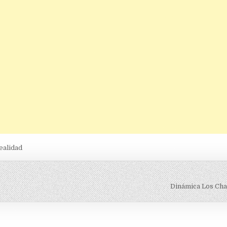
ealidad
Dinámica Los Cha