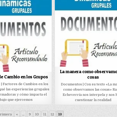
La manera como observamo
de Cambio en los Grupos
cosas
| Factores de Cambios en los
Documentos | Con su texto «La m
qué las experiencias grupales
como observamos las cosas» Ra
ormadoras y cómo impacta el
Echeverría nos interpela y nos 
abajo que ejercemos
cuestionar la realidad
Primera
«
...
9
10
11
12
13