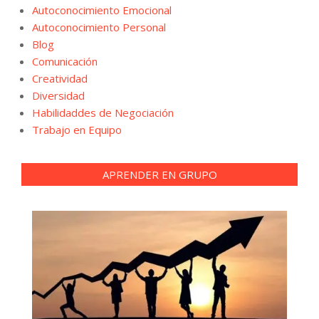
Autoconocimiento Emocional
Autoconocimiento Personal
Blog
Comunicación
Creatividad
Diversidad
Habilidaddes de Negociación
Trabajo en Equipo
APRENDER EN GRUPO