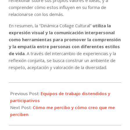
reflexionar sobre sus propios valores e ideas, y a
comprender cómo estos influyen en su forma de
relacionarse con los demás.
En resumen, la “Dinámica Collage Cultural”
utiliza la
expresión visual y la comunicación interpersonal
como herramientas para promover la comprensión
y la empatía entre personas con diferentes estilos
de vida
. A través del intercambio de experiencias y la
reflexión conjunta, se busca construir un ambiente de
respeto, aceptación y valoración de la diversidad.
2024-
10-
Previous Post:
Equipos de trabajo distendidos y
30
participativos
Next Post:
Cómo me percibo y cómo creo que me
perciben