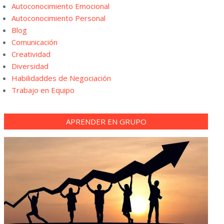
Autoconocimiento Emocional
Autoconocimiento Personal
Blog
Comunicación
Creatividad
Diversidad
Habilidaddes de Negociación
Trabajo en Equipo
APRENDER EN GRUPO