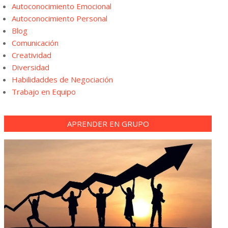
Autoconocimiento Emocional
Autoconocimiento Personal
Blog
Comunicación
Creatividad
Diversidad
Habilidaddes de Negociación
Trabajo en Equipo
APRENDER EN GRUPO