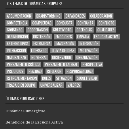
LOS TEMAS DE DINÁMICAS GRUPALES
ARGUMENTACIÓN
BRAINSTORMING
CAPACIDADES
COLABORACIÓN
COMPETENCIA
COMPLEJIDAD
CONDUCTA
CONFIANZA
CONFLICTO
CONSENSO
COOPERACIÓN
CREATIVIDAD
CREENCIAS
CUALIDADES
DESINHIBICIÓN
DISTENSIÓN
EMOCIONES
EMPATÍA
ESCUCHA ACTIVA
ESTEREOTIPOS
ESTRATEGIA
IMAGINACIÓN
INTEGRACIÓN
INTERACCIÓN
LIDERAZGO
LLUVIA DE IDEAS
MOTIVACIÓN
NATURALIZAR
NO VERBAL
OBSERVADOR
ORGANIZACIÓN
PENSAMIENTO CRÍTICO
PENSAMIENTO LATERAL
PERSPECTIVA
PREJUICIOS
REALIDAD
REFLEXIÓN
RESPONSABILIDAD
RETROALIMENTACIÓN
ROLES
SITUACIÓN
SUBJETIVIDAD
TRABAJO EN EQUIPO
UNIVERSALIZAR
VALORES
ÚLTIMAS PUBLICACIONES
Dinámica Sumergirse
Beneficios de la Escucha Activa