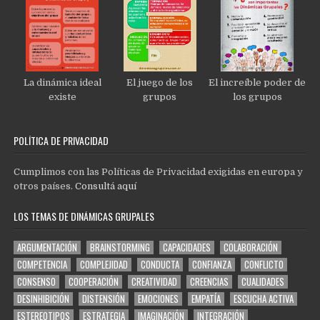
La dinámica ideal
El juego de los
El increíble poder de
existe
grupos
los grupos
POLÍTICA DE PRIVACIDAD
Cumplimos con las Políticas de Privacidad exigidas en europa y
otros países.
Consultá aquí
LOS TEMAS DE DINÁMICAS GRUPALES
ARGUMENTACIÓN
BRAINSTORMING
CAPACIDADES
COLABORACIÓN
COMPETENCIA
COMPLEJIDAD
CONDUCTA
CONFIANZA
CONFLICTO
CONSENSO
COOPERACIÓN
CREATIVIDAD
CREENCIAS
CUALIDADES
DESINHIBICIÓN
DISTENSIÓN
EMOCIONES
EMPATÍA
ESCUCHA ACTIVA
ESTEREOTIPOS
ESTRATEGIA
IMAGINACIÓN
INTEGRACIÓN