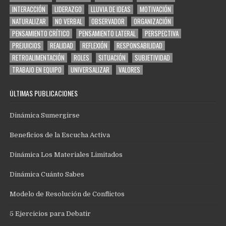
INTERACCIÓN
LIDERAZGO
LLUVIA DE IDEAS
MOTIVACIÓN
NATURALIZAR
NO VERBAL
OBSERVADOR
ORGANIZACIÓN
PENSAMIENTO CRÍTICO
PENSAMIENTO LATERAL
PERSPECTIVA
PREJUICIOS
REALIDAD
REFLEXIÓN
RESPONSABILIDAD
RETROALIMENTACIÓN
ROLES
SITUACIÓN
SUBJETIVIDAD
TRABAJO EN EQUIPO
UNIVERSALIZAR
VALORES
ÚLTIMAS PUBLICACIONES
Dinámica Sumergirse
Beneficios de la Escucha Activa
Dinámica Los Materiales Limitados
Dinámica Cuánto Sabes
Modelo de Resolución de Conflictos
5 Ejercicios para Debatir