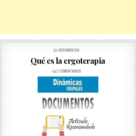
POSTED
DOCUMENTOS
IN
Qué es la ergoterapia
EN
2 COMENTARIOS
QUÉ
ES
LA
ERGOTERAPIA