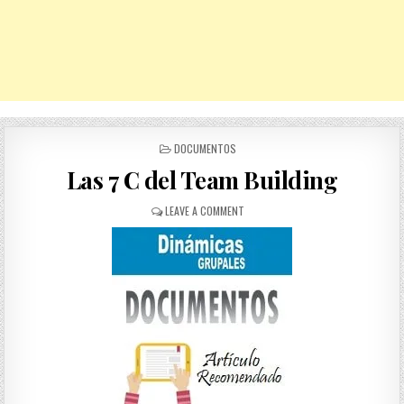
POSTED
DOCUMENTOS
IN
Las 7 C del Team Building
ON
LEAVE A COMMENT
LAS
7
C
DEL
TEAM
BUILDING