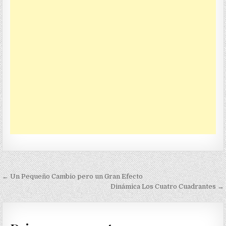
Navegación
← Un Pequeño Cambio pero un Gran Efecto
de
Dinámica Los Cuatro Cuadrantes →
entradas