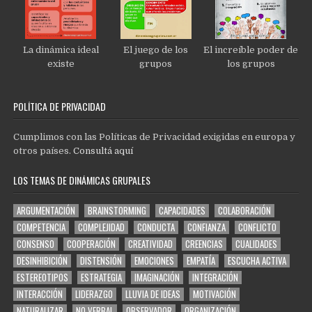
La dinámica ideal
El juego de los
El increíble poder de
existe
grupos
los grupos
POLÍTICA DE PRIVACIDAD
Cumplimos con las Políticas de Privacidad exigidas en europa y
otros países.
Consultá aquí
LOS TEMAS DE DINÁMICAS GRUPALES
ARGUMENTACIÓN
BRAINSTORMING
CAPACIDADES
COLABORACIÓN
COMPETENCIA
COMPLEJIDAD
CONDUCTA
CONFIANZA
CONFLICTO
CONSENSO
COOPERACIÓN
CREATIVIDAD
CREENCIAS
CUALIDADES
DESINHIBICIÓN
DISTENSIÓN
EMOCIONES
EMPATÍA
ESCUCHA ACTIVA
ESTEREOTIPOS
ESTRATEGIA
IMAGINACIÓN
INTEGRACIÓN
INTERACCIÓN
LIDERAZGO
LLUVIA DE IDEAS
MOTIVACIÓN
NATURALIZAR
NO VERBAL
OBSERVADOR
ORGANIZACIÓN