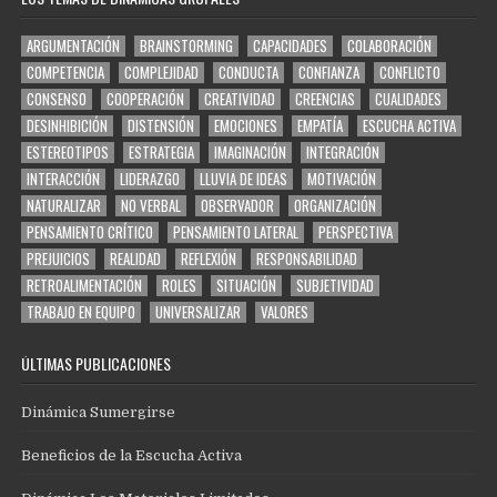
ARGUMENTACIÓN
BRAINSTORMING
CAPACIDADES
COLABORACIÓN
COMPETENCIA
COMPLEJIDAD
CONDUCTA
CONFIANZA
CONFLICTO
CONSENSO
COOPERACIÓN
CREATIVIDAD
CREENCIAS
CUALIDADES
DESINHIBICIÓN
DISTENSIÓN
EMOCIONES
EMPATÍA
ESCUCHA ACTIVA
ESTEREOTIPOS
ESTRATEGIA
IMAGINACIÓN
INTEGRACIÓN
INTERACCIÓN
LIDERAZGO
LLUVIA DE IDEAS
MOTIVACIÓN
NATURALIZAR
NO VERBAL
OBSERVADOR
ORGANIZACIÓN
PENSAMIENTO CRÍTICO
PENSAMIENTO LATERAL
PERSPECTIVA
PREJUICIOS
REALIDAD
REFLEXIÓN
RESPONSABILIDAD
RETROALIMENTACIÓN
ROLES
SITUACIÓN
SUBJETIVIDAD
TRABAJO EN EQUIPO
UNIVERSALIZAR
VALORES
ÚLTIMAS PUBLICACIONES
Dinámica Sumergirse
Beneficios de la Escucha Activa