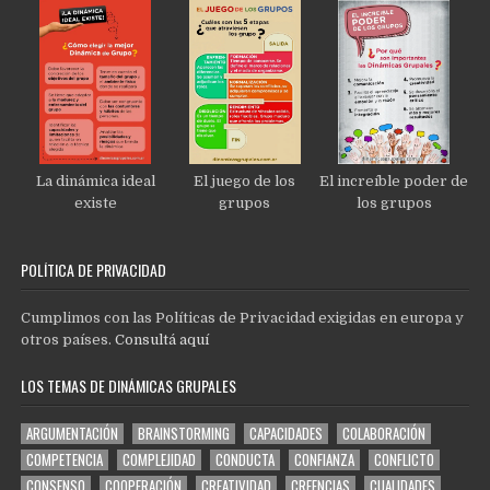
La dinámica ideal
El juego de los
El increíble poder de
existe
grupos
los grupos
POLÍTICA DE PRIVACIDAD
Cumplimos con las Políticas de Privacidad exigidas en europa y
otros países.
Consultá aquí
LOS TEMAS DE DINÁMICAS GRUPALES
ARGUMENTACIÓN
BRAINSTORMING
CAPACIDADES
COLABORACIÓN
COMPETENCIA
COMPLEJIDAD
CONDUCTA
CONFIANZA
CONFLICTO
CONSENSO
COOPERACIÓN
CREATIVIDAD
CREENCIAS
CUALIDADES