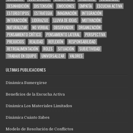
DESINHIBICIÓN
DISTENSIÓN
EMOCIONES
EMPATÍA
ESCUCHA ACTIVA
ESTEREOTIPOS
ESTRATEGIA
IMAGINACIÓN
INTEGRACIÓN
INTERACCIÓN
LIDERAZGO
LLUVIA DE IDEAS
MOTIVACIÓN
NATURALIZAR
NO VERBAL
OBSERVADOR
ORGANIZACIÓN
PENSAMIENTO CRÍTICO
PENSAMIENTO LATERAL
PERSPECTIVA
PREJUICIOS
REALIDAD
REFLEXIÓN
RESPONSABILIDAD
RETROALIMENTACIÓN
ROLES
SITUACIÓN
SUBJETIVIDAD
TRABAJO EN EQUIPO
UNIVERSALIZAR
VALORES
ÚLTIMAS PUBLICACIONES
Dinámica Sumergirse
Beneficios de la Escucha Activa
Dinámica Los Materiales Limitados
Dinámica Cuánto Sabes
Modelo de Resolución de Conflictos