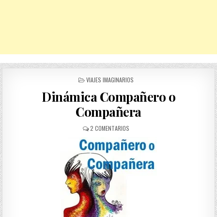
POSTED
VIAJES IMAGINARIOS
IN
Dinámica Compañero o
Compañera
EN
2 COMENTARIOS
DINÁMICA
COMPAÑERO
O
COMPAÑERA