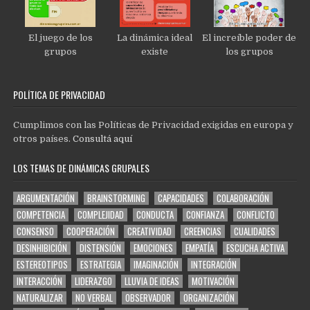
El juego de los
La dinámica ideal
El increíble poder de
grupos
existe
los grupos
POLÍTICA DE PRIVACIDAD
Cumplimos con las Políticas de Privacidad exigidas en europa y
otros países.
Consultá aquí
LOS TEMAS DE DINÁMICAS GRUPALES
ARGUMENTACIÓN
BRAINSTORMING
CAPACIDADES
COLABORACIÓN
COMPETENCIA
COMPLEJIDAD
CONDUCTA
CONFIANZA
CONFLICTO
CONSENSO
COOPERACIÓN
CREATIVIDAD
CREENCIAS
CUALIDADES
DESINHIBICIÓN
DISTENSIÓN
EMOCIONES
EMPATÍA
ESCUCHA ACTIVA
ESTEREOTIPOS
ESTRATEGIA
IMAGINACIÓN
INTEGRACIÓN
INTERACCIÓN
LIDERAZGO
LLUVIA DE IDEAS
MOTIVACIÓN
NATURALIZAR
NO VERBAL
OBSERVADOR
ORGANIZACIÓN