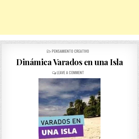
POSTED
PENSAMIENTO CREATIVO
IN
Dinámica Varados en una Isla
ON
LEAVE A COMMENT
DINÁMICA
VARADOS
EN
UNA
ISLA