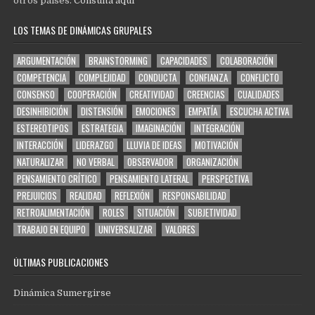
otros países.
Consultá aquí
LOS TEMAS DE DINÁMICAS GRUPALES
ARGUMENTACIÓN
BRAINSTORMING
CAPACIDADES
COLABORACIÓN
COMPETENCIA
COMPLEJIDAD
CONDUCTA
CONFIANZA
CONFLICTO
CONSENSO
COOPERACIÓN
CREATIVIDAD
CREENCIAS
CUALIDADES
DESINHIBICIÓN
DISTENSIÓN
EMOCIONES
EMPATÍA
ESCUCHA ACTIVA
ESTEREOTIPOS
ESTRATEGIA
IMAGINACIÓN
INTEGRACIÓN
INTERACCIÓN
LIDERAZGO
LLUVIA DE IDEAS
MOTIVACIÓN
NATURALIZAR
NO VERBAL
OBSERVADOR
ORGANIZACIÓN
PENSAMIENTO CRÍTICO
PENSAMIENTO LATERAL
PERSPECTIVA
PREJUICIOS
REALIDAD
REFLEXIÓN
RESPONSABILIDAD
RETROALIMENTACIÓN
ROLES
SITUACIÓN
SUBJETIVIDAD
TRABAJO EN EQUIPO
UNIVERSALIZAR
VALORES
ÚLTIMAS PUBLICACIONES
Dinámica Sumergirse