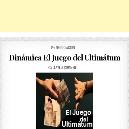
POSTED
NEGOCIACIÓN
IN
Dinámica El Juego del Ultimátum
ON
LEAVE A COMMENT
DINÁMICA
EL
JUEGO
DEL
ULTIMÁTUM